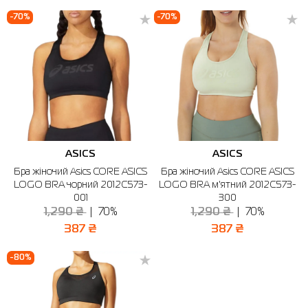
-70%
-70%
ASICS
ASICS
Бра жіночий Asics CORE ASICS
Бра жіночий Asics CORE ASICS
LOGO BRA чорний 2012C573-
LOGO BRA м'ятний 2012C573-
001
300
1,290 ₴
70%
1,290 ₴
70%
387 ₴
387 ₴
-80%