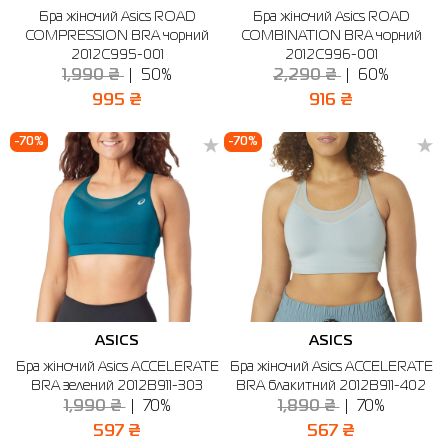
Бра жіночий Asics ROAD
Бра жіночий Asics ROAD
Сорочки
Фітнес та йога
Skechers
Напівчеревики
COMPRESSION BRA чорний
COMBINATION BRA чорний
2012C995-001
2012C996-001
Термобілизна
Шапки
The North Face
Сандалі
1,990 ₴
50%
2,290 ₴
60%
995 ₴
916 ₴
Толстовки
Шарфи
Under Armour
Бренди
-70%
-70%
Футболки
WHS
adidas
Шорти
Larum
Спідниці
Nike
Puma
Radder
ASICS
ASICS
Бра жіночий Asics ACCELERATE
Бра жіночий Asics ACCELERATE
BRA зелений 2012B911-303
BRA блакитний 2012B911-402
1,990 ₴
70%
1,890 ₴
70%
597 ₴
567 ₴