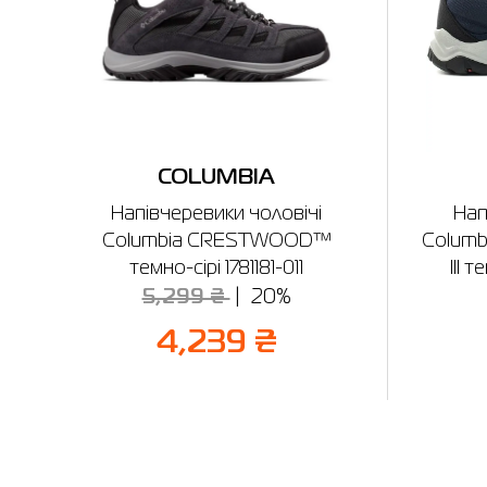
COLUMBIA
Напівчеревики чоловічі
Нап
Columbia CRESTWOOD™
Colum
темно-сірі 1781181-011
III 
5,299 ₴
20%
4,239 ₴