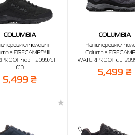
COLUMBIA
COLUMBIA
івчеревики чоловічі
Напівчеревики чоло
umbia FIRECAMP™ III
Columbia FIRECAMP™
PROOF чорні 2099751-
WATERPROOF сірі 2099
010
5,499 ₴
5,499 ₴