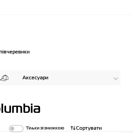
півчеревики
Аксесуари
lumbia
Тільки зі знижкою
Сортувати