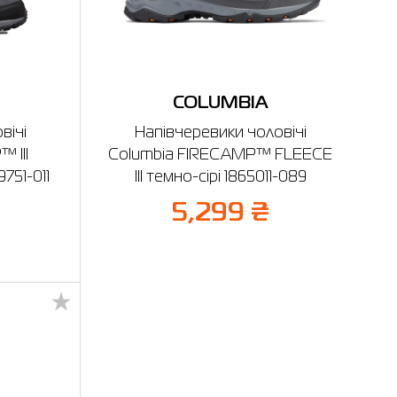
COLUMBIA
вічі
Напівчеревики чоловічі
 III
Columbia FIRECAMP™ FLEECE
751-011
III темно-сірі 1865011-089
5,299 ₴