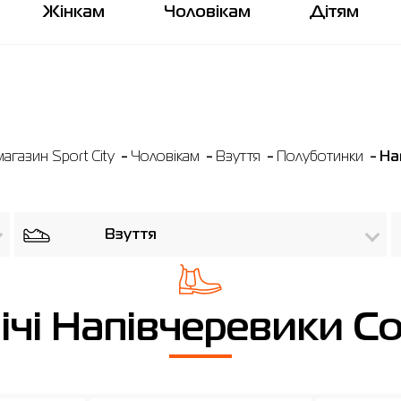
Жінкам
Чоловікам
Дітям
агазин Sport City
Чоловікам
Взуття
Полуботинки
На
Взуття
ічі Напівчеревики Co