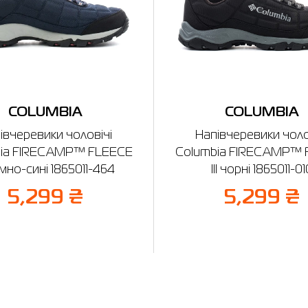
COLUMBIA
COLUMBIA
івчеревики чоловічі
Напівчеревики чоло
bia FIRECAMP™ FLEECE
Columbia FIRECAMP™ 
темно-сині 1865011-464
III чорні 1865011-01
5,299 ₴
5,299 ₴