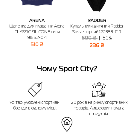
м. Буча, б-р Бірюкова, 2 (1-й поверх)
Графік роботи: 10:00-21:00
ARENA
RADDER
Відправити
r
Шапочка для плавання Arena
Купальники дитячий Radder
Ша
450
CLASSIC SILICONE синя
Sussie чорний 122338-010
C
91662-071
590 ₴
60%
510 ₴
236 ₴
Чому Sport City?
Усі твої улюблені спортивні
20 років на ринку спортивних
бренди в одному місці.
товарів. Лише оригінальна
продукція.