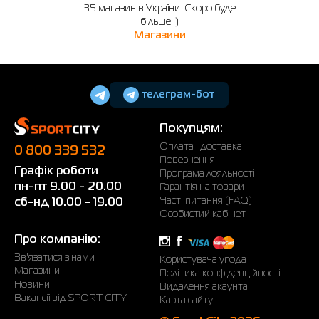
35 магазинів України. Скоро буде
більше :)
Магазини
телеграм-бот
Покупцям:
Оплата і доставка
0 800 339 532
Повернення
Графік роботи
Програма лояльності
пн-пт 9.00 - 20.00
Гарантія на товари
Часті питання (FAQ)
сб-нд 10.00 - 19.00
Особистий кабінет
Про компанію:
Зв'язатися з нами
Користувача угода
Магазини
Політика конфіденційності
Новини
Видалення акаунта
Вакансії від SPORT CITY
Карта сайту