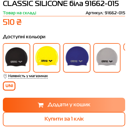
CLASSIC SILICONE біла 91662-015
Термобілизна
Шапки
The North Face
Сандалі
Товар на складі
Артикул: 91662-015
Толстовки
Шарфи
Under Armour
Бренди
510 ₴
Футболки
WHS
adidas
Доступні кольори
Шорти
Larum
Спідниці
Nike
Puma
Radder
Наявність у магазинах
UNI
Купити за 1 клiк