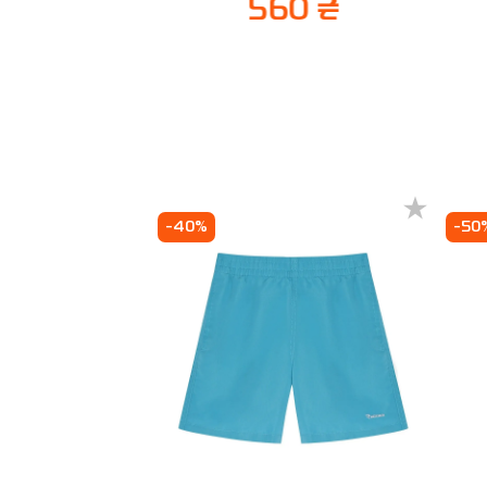
560 ₴
-40%
-50