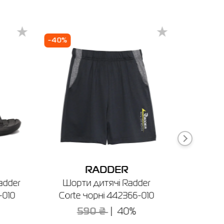
-870
-40%
RADDER
adder
Шорти дитячі Radder
Плав
-010
Corte чорні 442366-010
Atoss
590 ₴
40%