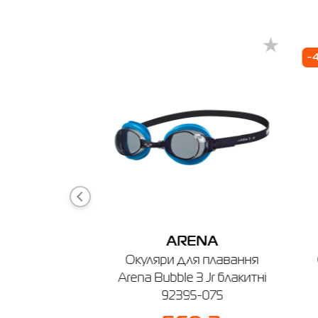
Товар
Шорти д
-
Ціна
368.00
Виберіть
10
Виберіть 
Конот
DER
ARENA
🔸 Мага
чі Radder
Окуляри для плавання
м. Коно
122438-010
Arena Bubble 3 Jr блакитні
Графік ро
92395-075
 ₴