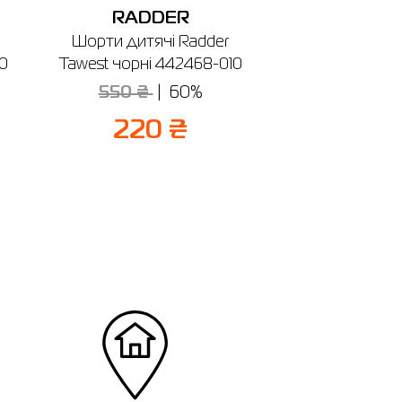
RADDER
Шорти дитячі Radder
0
Tawest чорні 442468-010
550 ₴
60%
220 ₴