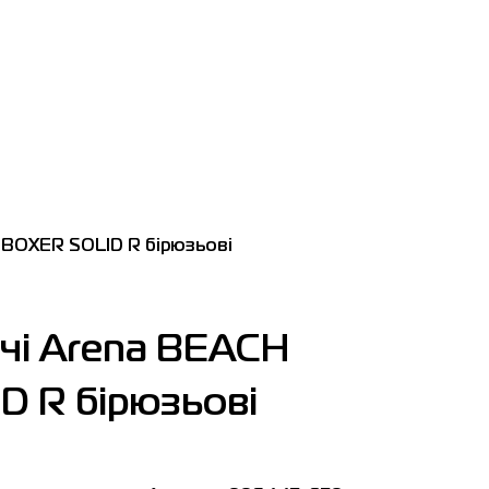
 BOXER SOLID R бірюзьові
чі Arena BEACH
D R бірюзьові