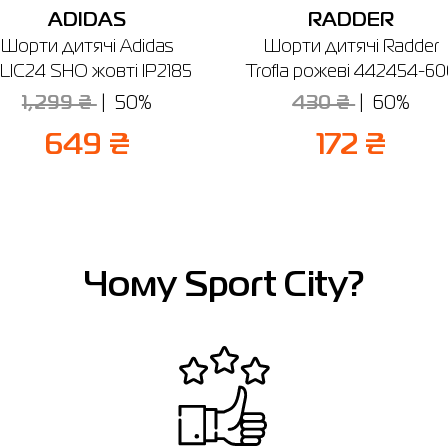
ADIDAS
RADDER
Шорти дитячі Adidas
Шорти дитячі Radder
LIC24 SHO жовті IP2185
Trofla рожеві 442454-60
1,299 ₴
50%
430 ₴
60%
649 ₴
172 ₴
Чому Sport City?