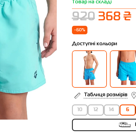
Товар на складі
920
368 ₴
-60%
Доступні кольори
Таблиця розмірів
10
12
14
6