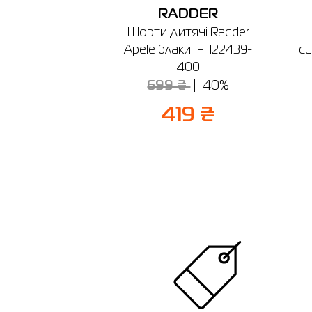
RADDER
Шорти дитячі Radder
Apele блакитні 122439-
cu
400
699 ₴
40%
419 ₴