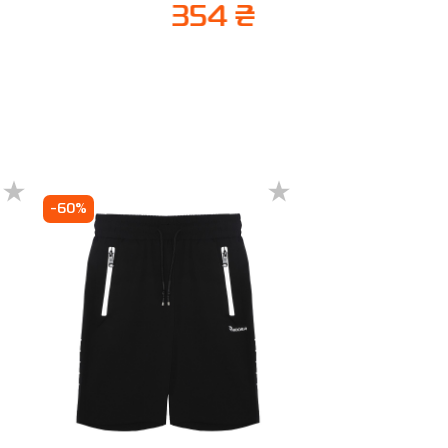
354 ₴
-60%