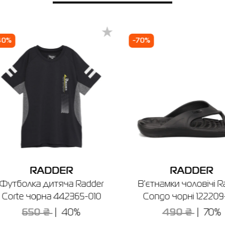
Товар
Шорти дитячі Arena BEACH BOXER
SOLID R бірюзьові 006447-870
итячі Arena BEACH BOXER SOLID R бірюзьові 006447
Ціна
40%
-70%
368.00
Виберіть розмір
 розмір
12
14
6
8
Ім'я
Приміряти онлайн
Телефонний номер
місто
оп
RADDER
RADDER
зин SPORT CITY
Футболка дитяча Radder
В'єтнамки чоловічі R
топ, просп. Червоної Калини, 24
Corte чорна 442365-010
Congo чорні 122209
боти: 09:00 - 19:00
650 ₴
40%
490 ₴
70%
Відправити