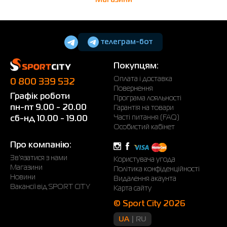
телеграм-бот
Покупцям:
Оплата і доставка
0 800 339 532
Повернення
Графік роботи
Програма лояльності
пн-пт 9.00 - 20.00
Гарантія на товари
Часті питання (FAQ)
сб-нд 10.00 - 19.00
Особистий кабінет
Про компанію:
Зв'язатися з нами
Користувача угода
Магазини
Політика конфіденційності
Новини
Видалення акаунта
Вакансії від SPORT CITY
Карта сайту
© Sport City 2026
UA
RU