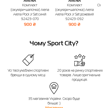
ARENA
ARENA
Комплект
Комплект
Окуляр
(окуляри+шапочка) Arena
(окуляри+шапочка) Arena
Spid
Arena Pool Jr Set синій
Arena Pool Jr Set рожевий
92423-070
92423-092
900 ₴
900 ₴
Чому Sport City?
Усі твої улюблені спортивні
20 років на ринку спортивних
бренди в одному місці.
товарів. Лише оригінальна
продукція.
35 магазинів України. Скоро буде
більше :)
Магазини