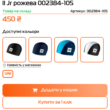
II Jr рожева 002384-105
Термобілизна
Шапки
The North Face
Сандалі
Товар на складі
Артикул: 002384-105
Толстовки
Шарфи
Under Armour
Бренди
450 ₴
Футболки
WHS
adidas
Доступні кольори
Шорти
Larum
Спідниці
Nike
Puma
Radder
Наявність у магазинах
UNI
Купити за 1 клiк