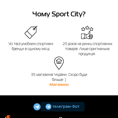
Чому Sport City?
Усі твої улюблені спортивні
20 років на ринку спортивних
бренди в одному місці.
товарів. Лише оригінальна
продукція.
35 магазинів України. Скоро буде
більше :)
Магазини
телеграм-бот