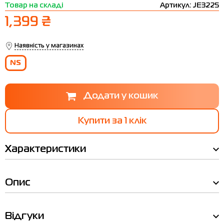
Товар на складі
Артикул: JE3225
Термобілизна
Шапки
The North Face
Сандалі
1,399 ₴
Толстовки
Шарфи
Under Armour
Бренди
Футболки
WHS
adidas
Наявність у магазинах
NS
Шорти
Larum
Спідниці
Nike
Puma
Купити за 1 клiк
Radder
Характеристики
Опис
Ми вам зателефонуємо!
Відгуки