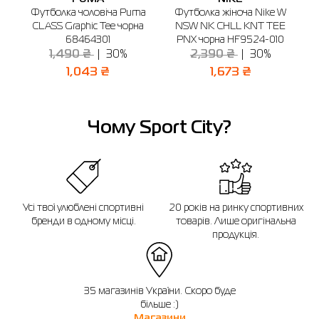
м. Буча, б-р Бірюкова, 2 (1-й поверх)
 W
Футболка чоловіча Puma
Футболка жіноча Nike W
Ф
Графік роботи: 10:00-21:00
6
CLASS Graphic Tee чорна
NSW NK CHLL KNT TEE
J
Відправити
68464301
PNX чорна HF9524-010
1,490 ₴
30%
2,390 ₴
30%
1,043 ₴
1,673 ₴
Чому Sport City?
Усі твої улюблені спортивні
20 років на ринку спортивних
бренди в одному місці.
товарів. Лише оригінальна
продукція.
35 магазинів України. Скоро буде
більше :)
Магазини