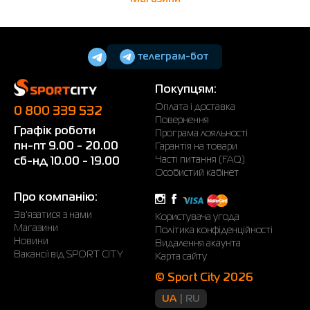
телеграм-бот
Покупцям:
Оплата і доставка
0 800 339 532
Повернення
Графік роботи
Програма лояльності
пн-пт 9.00 - 20.00
Гарантія на товари
Часті питання (FAQ)
сб-нд 10.00 - 19.00
Особистий кабінет
Про компанію:
Зв'язатися з нами
Користувача угода
Магазини
Політика конфіденційності
Новини
Видалення акаунта
Вакансії від SPORT CITY
Карта сайту
© Sport City 2026
UA
RU