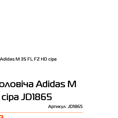
Adidas M 3S FL FZ HD сіра
оловіча Adidas M
 сіра JD1865
Артикул: JD1865