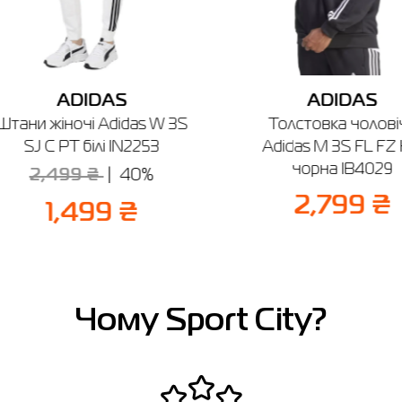
ADIDAS
ADIDAS
Штани жіночі Adidas W 3S
Толстовка чолові
SJ C PT білі IN2253
Adidas M 3S FL FZ
чорна IB4029
2,499 ₴
40%
2,799 ₴
1,499 ₴
Чому Sport City?