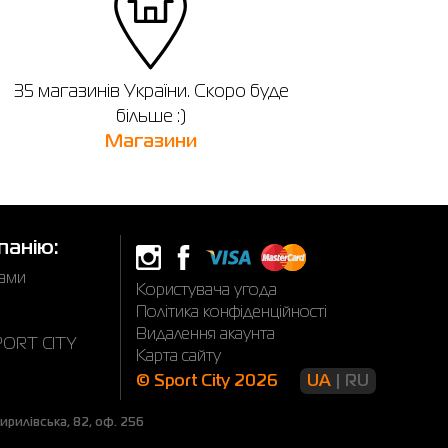
35 магазинів України. Скоро буде
більше :)
Магазини
панію:
нами
Користувача угода
Політика конфіденційності
Видалення акаунта
SPORT CITY
Карта сайту
© Sport City 2026
UA
RU
рилівська, 82, оф. 256