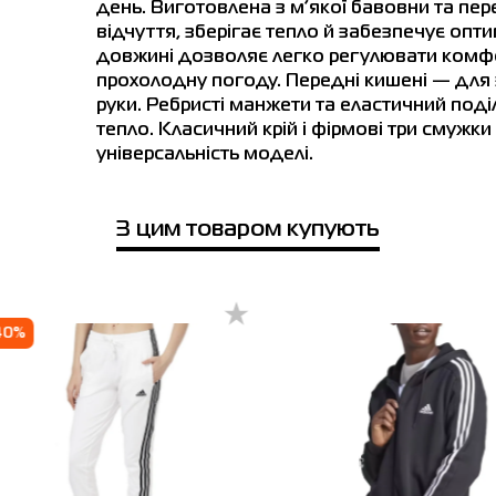
Ім'я
день. Виготовлена з м’якої бавовни та пер
Приміряти онлайн
відчуття, зберігає тепло й забезпечує опт
довжині дозволяє легко регулювати комфо
прохолодну погоду. Передні кишені — для 
Телефонний номер
місто
руки. Ребристі манжети та еластичний под
тепло. Класичний крій і фірмові три смужки
Житомир
Одеса
Полтава
Чернігів
універсальність моделі.
avina Mall
 вул. Берковецька 6Д (1-й поверх)
З цим товаром купують
боти: 10.00 - 22.00
Відправити
40%