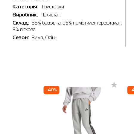
Категорія:
Толстовки
Виробник:
Пакистан
Склад:
55% бавовна, 36% поліетилентерефталат,
Виберіть 
9% віскоза
Київ
Сезон:
Зима, Осінь
🔸 ТРЦ L
м. Київ,
Графік ро
-40%
-