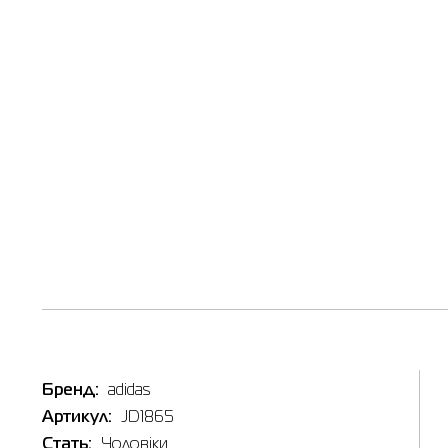
Наявні
Товар
Толстов
Ціна
1,919.00
Бренд:
adidas
Виберіть
Артикул:
JD1865
2XL
Стать:
Чоловіки