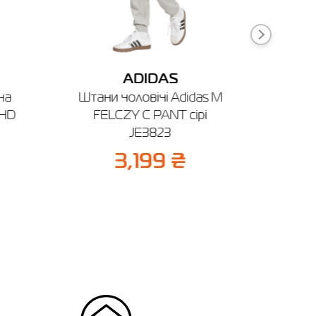
ADIDAS
ча
Штани чоловічі Adidas M
Толс
 HD
FELCZY C PANT сірі
Adidas
JE3823
м
3,199 ₴