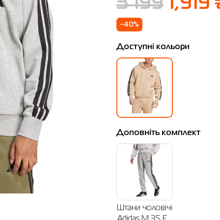
3 199
1,919 
-40%
Доступні кольори
Доповніть комплект
Штани чоловічі
Adidas M 3S FL