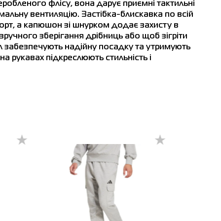
еробленого флісу, вона дарує приємні тактильні
имальну вентиляцію. Застібка-блискавка по всій
рт, а капюшон зі шнурком додає захисту в
зручного зберігання дрібниць або щоб зігріти
іл забезпечують надійну посадку та утримують
 на рукавах підкреслюють стильність і