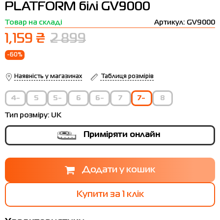
PLATFORM білі GV9000
Термобілизна
Шапки
The North Face
Сандалі
Товар на складі
Артикул: GV9000
Толстовки
Шарфи
Under Armour
Бренди
1,159 ₴
2 899
Футболки
WHS
adidas
-60%
Шорти
Larum
Наявність у магазинах
Таблиця розмірів
Спідниці
Nike
4-
5
5-
6
6-
7
7-
8
Puma
Тип розміру:
UK
Radder
Приміряти онлайн
Купити за 1 клiк