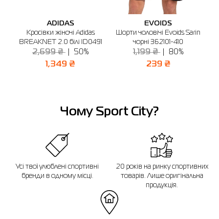
м. Дніпро, вул. Січеславська Набережна, 37
Графік роботи: 10:00 - 20:00
ADIDAS
EVOIDS
s
Кросівки жіночі Adidas
Шорти чоловічі Evoids Sarin
Відправити
-
BREAKNET 2.0 білі ID0491
чорні 362101-410
2,699 ₴
50%
1,199 ₴
80%
1,349 ₴
239 ₴
Чому Sport City?
Усі твої улюблені спортивні
20 років на ринку спортивних
бренди в одному місці.
товарів. Лише оригінальна
продукція.