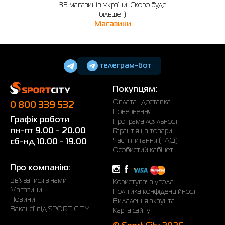
35 магазинів України. Скоро буде
більше :)
Магазини
телеграм-бот
Покупцям:
Оплата і доставка
0 800 339 532
Повернення
Графік роботи
Програма лояльності
пн-пт 9.00 - 20.00
Гарантія на товари
Часті питання (FAQ)
сб-нд 10.00 - 19.00
Особистий кабінет
Про компанію:
Зв'язатися з нами
Користувача угода
Магазини
Політика конфіденційності
Новини
Видалення акаунта
Вакансії від SPORT CITY
Карта сайту