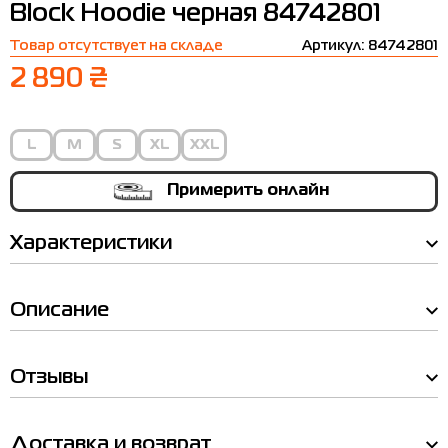
Block Hoodie черная 84742801
Термобелье
Шапки
The North Face
Сандалии
Товар отсутствует на складе
Артикул: 84742801
Толстовки
Шарфы
Under Armour
Бренды
2 890 ₴
Футболки
WHS
adidas
Шорты
Larum
L
M
S
XL
XXL
Юбки
Nike
Примерить онлайн
Puma
Характеристики
Radder
Описание
Отзывы
Таблица
размеров
Доставка и возврат