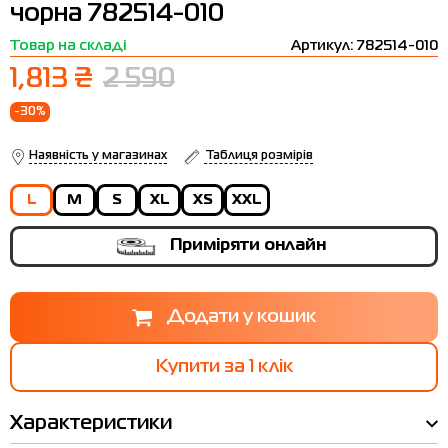
чорна 782514-010
Термобілизна
Шапки
The North Face
Сандалі
Товар на складі
Артикул: 782514-010
Толстовки
Шарфи
Under Armour
Бренди
1,813 ₴
2 590
Футболки
WHS
adidas
-30%
Шорти
Larum
Наявність у магазинах
Таблиця розмірів
Спідниці
Nike
L
M
S
XL
XS
XXL
Puma
Приміряти онлайн
Radder
Купити за 1 клiк
Характеристики