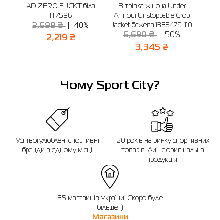
ADIZERO E JCKT біла
Вітрівка жіноча Under
мо
IT7596
Armour Unstoppable Crop
3
Jacket бежева 1386479-110
3,699 ₴
40%
6,690 ₴
50%
2,219 ₴
3,345 ₴
Чому Sport City?
Усі твої улюблені спортивні
20 років на ринку спортивних
бренди в одному місці.
товарів. Лише оригінальна
продукція.
35 магазинів України. Скоро буде
більше :)
Магазини