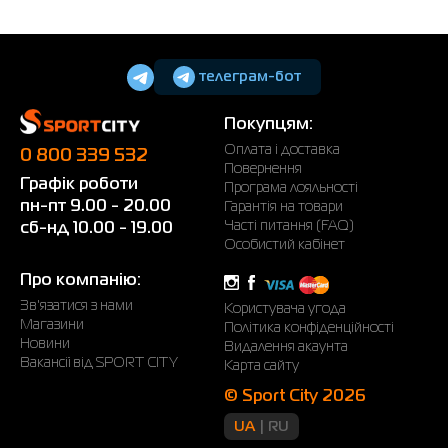
телеграм-бот
Покупцям:
Оплата і доставка
0 800 339 532
Повернення
Графік роботи
Програма лояльності
пн-пт 9.00 - 20.00
Гарантія на товари
Часті питання (FAQ)
сб-нд 10.00 - 19.00
Особистий кабінет
Про компанію:
Зв'язатися з нами
Користувача угода
Магазини
Політика конфіденційності
Новини
Видалення акаунта
Вакансії від SPORT CITY
Карта сайту
© Sport City 2026
UA
RU