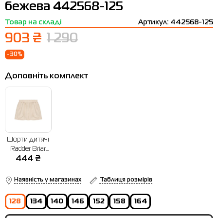
бежева 442568-125
Термобілизна
Шапки
The North Face
Сандалі
Товар на складі
Артикул: 442568-125
Толстовки
Шарфи
Under Armour
Бренди
903 ₴
1 290
Футболки
WHS
adidas
-30%
Шорти
Larum
Доповніть комплект
Спідниці
Nike
Puma
Radder
Шорти дитячі
Radder Briar
бежева
444
₴
442569-125
Наявність у магазинах
Таблиця розмірів
128
134
140
146
152
158
164