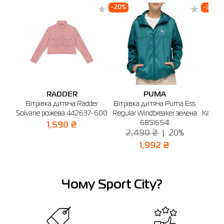
-20%
-30%
RADDER
PUMA
Вітрівка дитяча Radder
Вітрівка дитяча Puma Ess
Віт
Solvane рожева 442637-600
Regular Windbreaker зелена
Kaelan
68516541
1,590 ₴
2,490 ₴
20%
1,992 ₴
Чому Sport City?