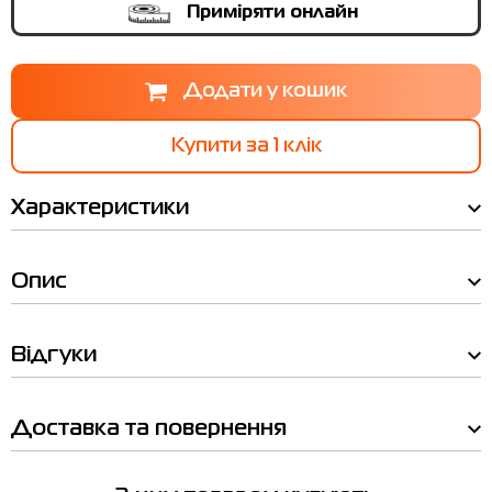
Приміряти онлайн
Купити за 1 клiк
Характеристики
Опис
Відгуки
Таблиця
Ми вам зателефонуємо!
розмірів
Наявність у магазинах
Доставка та повернення
Товар
Вітрівка дитяча Radder Briar
Товар
бежева 442568-125
Рост
Обхват
Обхват
Обхват