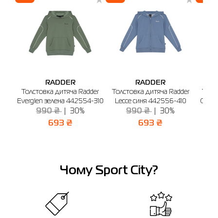
RADDER
RADDER
Толстовка дитяча Radder
Толстовка дитяча Radder
Толс
Everglen зелена 442554-310
Lecce синя 442556-410
Ginev
990 ₴
30%
990 ₴
30%
693 ₴
693 ₴
Чому Sport City?