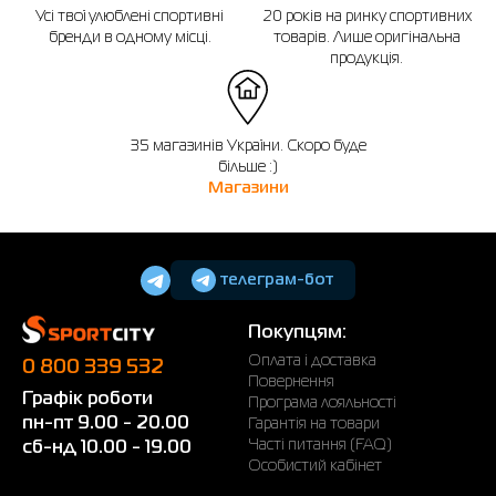
Усі твої улюблені спортивні
20 років на ринку спортивних
бренди в одному місці.
товарів. Лише оригінальна
продукція.
35 магазинів України. Скоро буде
більше :)
Магазини
телеграм-бот
Покупцям:
Оплата і доставка
0 800 339 532
Повернення
Графік роботи
Програма лояльності
пн-пт 9.00 - 20.00
Гарантія на товари
Часті питання (FAQ)
сб-нд 10.00 - 19.00
Особистий кабінет