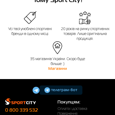
Чому Sport City?
Усі твої улюблені спортивні
20 років на ринку спортивних
бренди в одному місці.
товарів. Лише оригінальна
продукція.
35 магазинів України. Скоро буде
більше :)
Магазини
телеграм-бот
Покупцям:
Оплата і доставка
0 800 339 532
Повернення