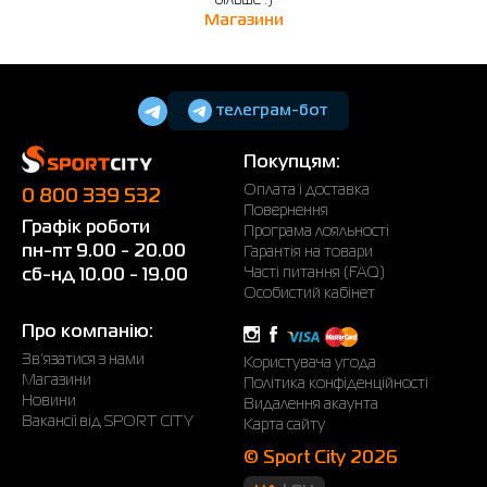
більше :)
Магазини
телеграм-бот
Покупцям:
Оплата і доставка
0 800 339 532
Повернення
Графік роботи
Програма лояльності
пн-пт 9.00 - 20.00
Гарантія на товари
Часті питання (FAQ)
сб-нд 10.00 - 19.00
Особистий кабінет
Про компанію:
Зв'язатися з нами
Користувача угода
Магазини
Політика конфіденційності
Новини
Видалення акаунта
Вакансії від SPORT CITY
Карта сайту
© Sport City 2026