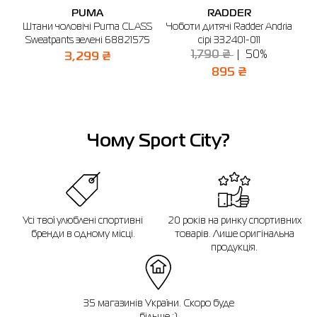
Графік роботи: 10:00 - 22:00
PUMA
RADDER
KE
Штани чоловічі Puma CLASS
Чоботи дитячі Radder Andria
Ш
Якщо ви не впевнені, чи підійде вибраний розмір, ви завжди можете
🔸 ТЦ Gorodok Gallery
звернутися до консультанта інтернет-магазину за допомогою.
01
Sweatpants зелені 68821575
сірі 332401-011
Відправити
м. Київ, просп. С. Бандери, 23А (2-й поверх)
1,790 ₴
50%
3,299 ₴
Нагадуємо, що ви можете оформити обмін або повернення замовлення
Графік роботи: 10:00 - 20:00
протягом 14 днів після покупки.
895 ₴
Чому Sport City?
Усі твої улюблені спортивні
20 років на ринку спортивних
бренди в одному місці.
товарів. Лише оригінальна
продукція.
35 магазинів України. Скоро буде