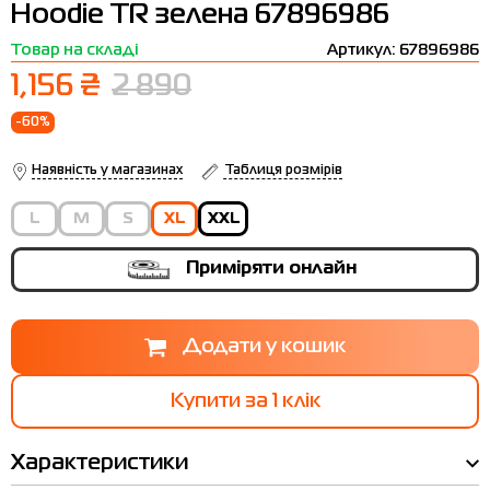
Hoodie TR зелена 67896986
Термобілизна
Шапки
The North Face
Сандалі
Товар на складі
Артикул: 67896986
Толстовки
Шарфи
Under Armour
Бренди
1,156 ₴
2 890
Футболки
WHS
adidas
-60%
Шорти
Larum
Наявність у магазинах
Таблиця розмірів
Спідниці
Nike
L
M
S
XL
XXL
Puma
Приміряти онлайн
Radder
Купити за 1 клiк
Характеристики