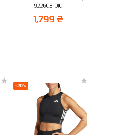
922603-010
ня
1,799 ₴
-20%