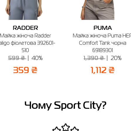
RADDER
PUMA
Майка жіноча Radder
Майка жіноча Puma HE
aligo фіолетова 392601-
Comfort Tank чорна
510
69189301
599 ₴
40%
1,390 ₴
20%
359 ₴
1,112 ₴
Чому Sport City?