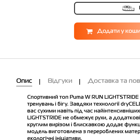
Опис
Відгуки
Доставка та по
Спортивний топ Puma W RUN LIGHTSTRIDE 
тренувань і бігу. Завдяки технології dryC
вас сухими навіть під час найінтенсивніши
LIGHTSTRIDE не обмежує рухи, а додаткові 
круглим вирізом і блискавкою додає функціо
модель виготовлена з перероблених матеріал
лиця розмірів
Ми вам зателефонуємо!
екологічні ініціативи.