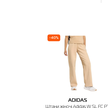
Наявні
Inte
Товар
Майка ж
X
Ціна
2,443.0
-40%
Виберіть
L
X
X
Виберіть 
3
Київ
І
🔸 ТРЦ L
ADIDAS
м. Київ,
Штани жіночі Adidas W SL FC P
Графік ро