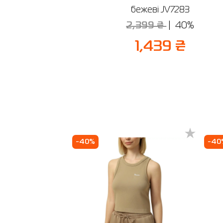
бежеві JV7283
2,399 ₴
40%
1,439 ₴
-40%
-40