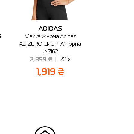
ADIDAS
R
Майка жіноча Adidas
ADIZERO CROP W чорна
JN7162
2,399 ₴
20%
1,919 ₴