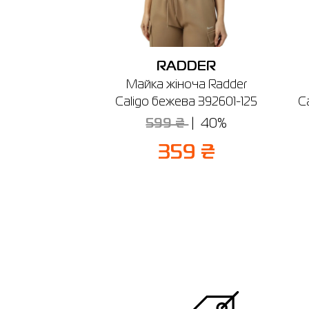
RADDER
Майка жіноча Radder
Caligo бежева 392601-125
C
599 ₴
40%
359 ₴