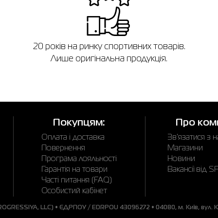
в
20 років на ринку спортивних товарів.
Лише оригінальна продукція.
Покупцям:
Про ком
Оплата і доставка
Зв'язатися з 
Повернення
Магазини
Програма лояльності
Новини
Гарантія на товари
Вакансії від 
Часті питання (FAQ)
Особистий кабінет
GRESSIYA, LLC) • ЄДРПОУ / EDRPOU 43096272 • 04080, м. Київ, вул. Ки