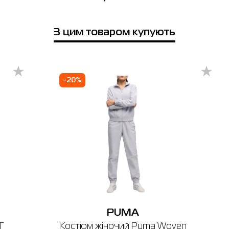
сть у магазинах
Товар
rn.
Ukraine
Europe
Обхват
Обхват
Обхв
З цим товаром купують
Майка жіноча Puma W RUN
груди см
талии см
бедер
LIGHTSTRIDE CROP TOP чорна
52842801
іноча Puma W RUN LIGHTSTRIDE CROP TOP чорна 52
S
40-42
34
86
68
96
Ціна
2,443.00
0
S
42-44
36
91
74
101
-20%
 розмір
Виберіть розмір
M
44-46
38
96
80
106
M
S
XS
L
46-48
40
101
86
112
Ім'я
Приміряти онлайн
L
48-50
42
107
92
118
XL
50-52
44
113
98
124
Телефонний номер
місто
XL
52-54
46
115
100
126
вано-Франківськ
Одеса
Рівне
avina Mall
Якщо ви не впевнені, чи підійде вибраний розмір, ви завжди можете
PUMA
 вул. Берковецька 6Д (1-й поверх)
звернутися до консультанта інтернет-магазину за допомогою.
T
Костюм жіночий Puma Woven
боти: 10.00 - 22.00