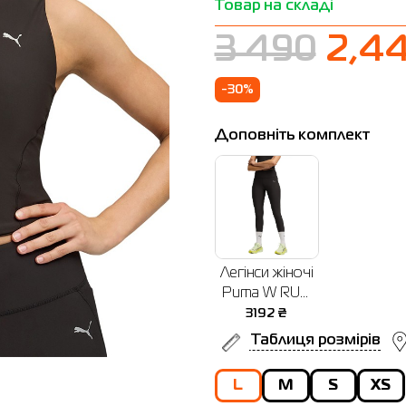
Товар на складі
3 490
2,44
-30%
Доповніть комплект
Легінси жіночі
Puma W RUN
LEGEND 7/8th
3192
₴
Tight чорні
Таблиця розмірів
52858101
L
M
S
XS