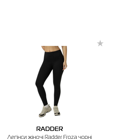
ат
 см
842801
RADDER
Легінси жіночі Radder Froza чорні