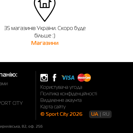
35 магазинів України. Скоро буде
більше :)
Магазини
панію:
нами
Користувача угода
Політика конфіденційності
Видалення акаунта
SPORT CITY
Карта сайту
© Sport City 2026
UA
RU
рилівська, 82, оф. 256