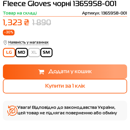
Fleece Gloves чорні 1365958-001
Термобілизна
Шапки
The North Face
Сандалі
Товар на складі
Артикул: 1365958-001
Толстовки
Шарфи
Under Armour
Бренди
1,323 ₴
1 890
Футболки
WHS
adidas
-30%
Шорти
Larum
Наявність у магазинах
Спідниці
Nike
LG
MD
XL
SM
Puma
Radder
Купити за 1 клiк
Увага! Відповідно до законодавства України,
цей товар не підлягає поверненню або обміну