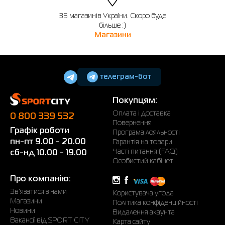
35 магазинів України. Скоро буде
більше :)
Магазини
телеграм-бот
Покупцям:
Оплата і доставка
0 800 339 532
Повернення
Графік роботи
Програма лояльності
пн-пт 9.00 - 20.00
Гарантія на товари
Часті питання (FAQ)
сб-нд 10.00 - 19.00
Особистий кабінет
Про компанію:
Зв'язатися з нами
Користувача угода
Магазини
Політика конфіденційності
Новини
Видалення акаунта
Вакансії від SPORT CITY
Карта сайту