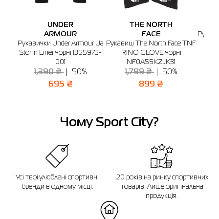
UNDER
THE NORTH
ARMOUR
FACE
Рукави
Рукавички Under Armour Ua
Рукавиці The North Face TNF
чо
Storm Liner чорні 1365973-
RINO GLOVE чорні
001
NF0A55KZJK31
1,390 ₴
50%
1,799 ₴
50%
695 ₴
899 ₴
Чому Sport City?
Усі твої улюблені спортивні
20 років на ринку спортивних
бренди в одному місці.
товарів. Лише оригінальна
продукція.