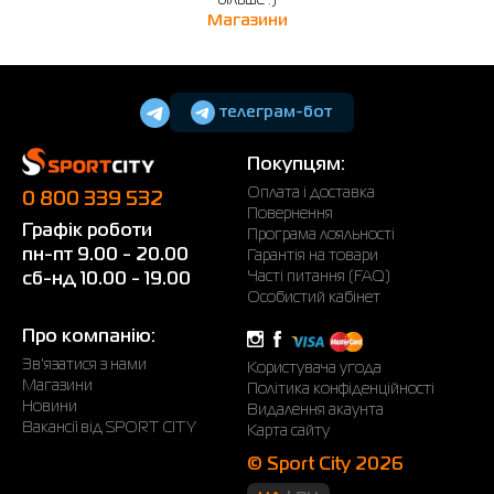
більше :)
Магазини
телеграм-бот
Покупцям:
Оплата і доставка
0 800 339 532
Повернення
Графік роботи
Програма лояльності
пн-пт 9.00 - 20.00
Гарантія на товари
Часті питання (FAQ)
сб-нд 10.00 - 19.00
Особистий кабінет
Про компанію:
Зв'язатися з нами
Користувача угода
Магазини
Політика конфіденційності
Новини
Видалення акаунта
Вакансії від SPORT CITY
Карта сайту
© Sport City 2026