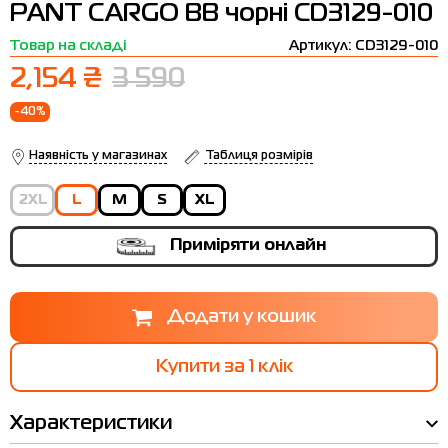
PANT CARGO BB чорні CD3129-010
Термобілизна
Шапки
The North Face
Сандалі
Товар на складі
Артикул: CD3129-010
Толстовки
Шарфи
Under Armour
Бренди
2,154 ₴
3 590
Футболки
WHS
adidas
-40%
Шорти
Larum
Наявність у магазинах
Таблиця розмірів
Спідниці
Nike
2XL
L
M
S
XL
Puma
Приміряти онлайн
Radder
Купити за 1 клiк
Характеристики
Таблиця