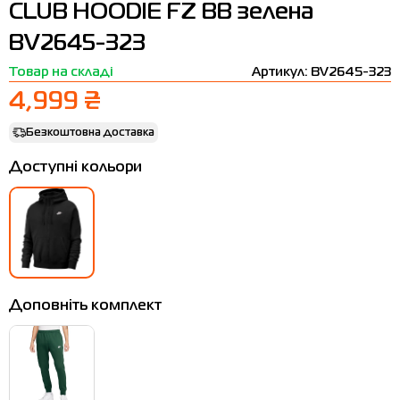
CLUB HOODIE FZ BB зелена
Термобілизна
Шапки
The North Face
Сандалі
BV2645-323
Толстовки
Шарфи
Under Armour
Бренди
Товар на складі
Артикул: BV2645-323
Футболки
WHS
adidas
4,999 ₴
Шорти
Larum
Безкоштовна доставка
Спідниці
Nike
Доступні кольори
Puma
Radder
Доповніть комплект