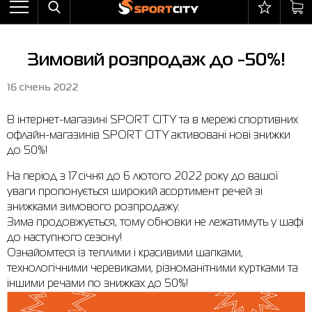
Назад
Назад
Назад
Назад
Назад
Назад
Бра
Черевики
Балаклави
adidas
Все товары со скидкой
Оплата і доставка
Зимовий розпродаж до -50%!
Штани
Кросівки
Бейсболки та панами
Arena
Бра
Повернення та обмін
16 січень 2022
Вітрівки
Пляжне взуття
Бокс
Asics
Штани
Гарантія на товари
В інтернет-магазині SPORT CITY та в мережі спортивних
Жилети
Напівчеревики
Гірськолижний інвентар
Columbia
Вітрівки
Магазини
офлайн-магазинів SPORT CITY активовані нові знижки
Комбінезони
Сандалі
М'ячі
Evoids
Костюми
Контакт центр
до 50%!
Костюми
Чоботи
Шкарпетки
Jack Wolfskin
Куртки
Програма лояльності
На період з 17 січня до 6 лютого 2022 року до вашої
уваги пропонується широкий асортимент речей зі
Купальники
Рукавиці
Larum
Легінси
Часті питання (FAQ)
знижками зимового розпродажу.
Зима продовжується, тому обновки не лежатимуть у шафі
Куртки
Плавання
New Balance
Толстовки
Новини
до наступного сезону!
Ознайомтеся із теплими і красивими шапками,
Легінси
Рюкзаки
Nike
Футболки
Особистий кабінет
технологічними черевиками, різноманітними куртками та
Майки
Сумки
Puma
Черевики
іншими речами по знижках до 50%!
Сукні
Доглядові засоби
Radder
Кросівки