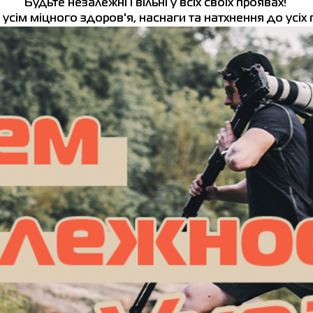
Будьте
незалежні
і
вільні
у всіх
своїх
проявах
!
усім міцного здоров'я, наснаги та натхнення до усіх 