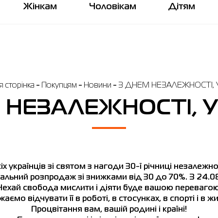
Жінкам
Чоловікам
Дітям
 сторінка
Покупцям
Новини
З ДНЕМ НЕЗАЛЕЖНОСТІ, 
 НЕЗАЛЕЖНОСТІ, У
х українців зі святом з нагоди 30-ї річниці незалежно
альний розпродаж зі знижками від 30 до 70%. З 24.08
Нехай
свобода
мислити
і
діяти
буде
вашою
переваго
жаємо
відчувати
її
в
роботі
,
в
стосунках, в спорті
і
в
жи
Процвітання
вам
,
вашій родині
і
країні
!