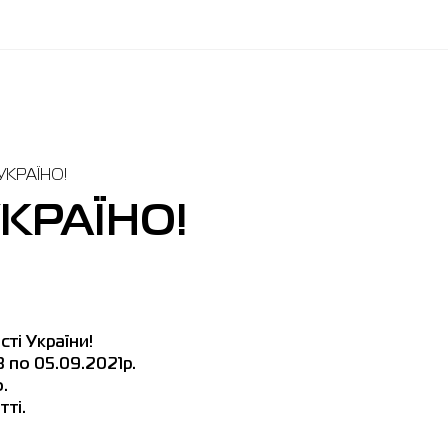
УКРАЇНО!
КРАЇНО!
сті України!
 по 05.09.2021р.
ю
.
тті
.