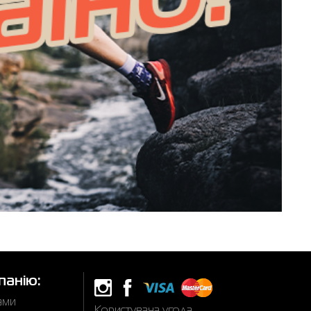
панію:
нами