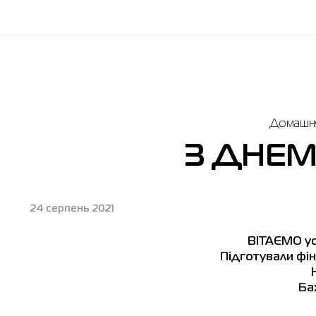
Домашня
З ДНЕМ
24 серпень 2021
ВІТАЄМО усі
Підготували фін
Ба