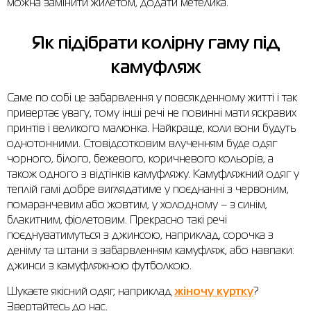
можна замінити жилетом, додати метелика.
Як підібрати колірну гаму під
камуфляж
Саме по собі це забарвлення у повсякденному житті і так
привертає увагу, тому інші речі не повинні мати яскравих
принтів і великого малюнка. Найкраще, коли вони будуть
однотонними. Стовідсотковим влученням буде одяг
чорного, білого, бежевого, коричневого кольорів, а
також одного з відтінків камуфляжу. Камуфляжний одяг у
теплій гамі добре виглядатиме у поєднанні з червоним,
помаранчевим або жовтим, у холодному – з синім,
блакитним, фіолетовим. Прекрасно такі речі
поєднуватимуться з джинсою, наприклад, сорочка з
деніму та штани з забарвленням камуфляж, або навпаки:
джинси з камуфляжною футболкою.
Шукаєте якісний одяг, наприклад
жіночу куртку
?
Звертайтесь до нас.