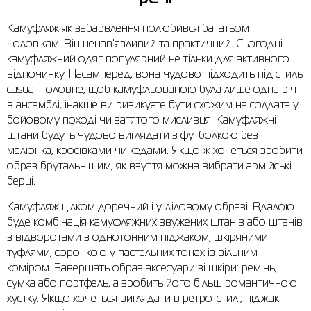
Сорочки
Фітнес та йога
Skechers
Напівчеревики
Камуфляж як забарвлення полюбився багатьом
чоловікам. Він ненав'язливий та практичний. Сьогодні
Термобілизна
Шапки
The North Face
Сандалі
камуфляжний одяг популярний не тільки для активного
відпочинку. Насамперед, вона чудово підходить під стиль
Толстовки
Шарфи
Under Armour
Бренди
casual. Головне, щоб камуфльованою була лише одна річ
в ансамблі, інакше ви ризикуєте бути схожим на солдата у
Футболки
WHS
adidas
бойовому поході чи затятого мисливця. Камуфляжні
Шорти
Larum
штани будуть чудово виглядати з футболкою без
малюнка, кросівками чи кедами. Якщо ж хочеться зробити
Спідниці
Nike
образ брутальнішим, як взуття можна вибрати армійські
берці.
Puma
Камуфляж цілком доречний і у діловому образі. Вдалою
Radder
буде комбінація камуфляжних звужених штанів або штанів
з відворотами з однотонним піджаком, шкіряними
туфлями, сорочкою у пастельних тонах із вільним
коміром. Завершать образ аксесуари зі шкіри: ремінь,
сумка або портфель, а зробить його більш романтичною
хустку. Якщо хочеться виглядати в ретро-стилі, піджак