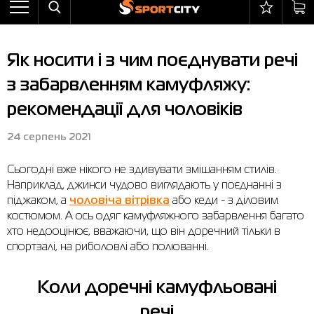
Назад
Назад
Назад
Назад
Назад
Назад
Бра
Черевики
Балаклави
adidas
Все товары со скидкой
Оплата і доставка
Як носити і з чим поєднувати речі
Штани
Кросівки
Бейсболки та панами
Arena
Бра
Повернення та обмін
з забарвленням камуфляжу:
Вітрівки
Пляжне взуття
Бокс
Asics
Штани
Гарантія на товари
рекомендації для чоловіків
Жилети
Напівчеревики
Гірськолижний інвентар
Columbia
Вітрівки
Магазини
24 серпень 2021
Комбінезони
Сандалі
М'ячі
Evoids
Костюми
Контакт центр
Сьогодні вже нікого не здивувати змішанням стилів.
Костюми
Чоботи
Шкарпетки
Jack Wolfskin
Куртки
Програма лояльності
Наприклад, джинси чудово виглядають у поєднанні з
піджаком, а
чоловіча вітрівка
або кеди - з діловим
Купальники
Рукавиці
Larum
Легінси
Часті питання (FAQ)
костюмом. А ось одяг камуфляжного забарвлення багато
Куртки
Плавання
New Balance
Толстовки
Новини
хто недооцінює, вважаючи, що він доречний тільки в
спортзалі, на риболовлі або полюванні.
Легінси
Рюкзаки
Nike
Футболки
Особистий кабінет
Майки
Сумки
Puma
Черевики
Коли доречні камуфльовані
речі
Сукні
Доглядові засоби
Radder
Кросівки