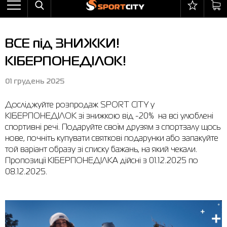
Назад
Назад
Назад
Назад
Назад
Назад
Бра
Черевики
Балаклави
adidas
Все товары со скидкой
Оплата і доставка
ВСЕ під ЗНИЖКИ!
Штани
Кросівки
Бейсболки та панами
Arena
Бра
Повернення та обмін
КІБЕРПОНЕДІЛОК!
Вітрівки
Пляжне взуття
Бокс
Asics
Штани
Гарантія на товари
01 грудень 2025
Жилети
Напівчеревики
Гірськолижний інвентар
Columbia
Вітрівки
Магазини
Досліджуйте розпродаж SPORT CITY у
Комбінезони
Сандалі
М'ячі
Evoids
Костюми
Контакт центр
КІБЕРПОНЕДІЛОК зі знижкою від -20% на всі улюблені
Костюми
Чоботи
Шкарпетки
Jack Wolfskin
Куртки
Програма лояльності
спортивні речі. Подаруйте своїм друзям з спортзалу щось
нове, почніть купувати святкові подарунки або запакуйте
Купальники
Рукавиці
Larum
Легінси
Часті питання (FAQ)
той варіант образу зі списку бажань, на який чекали.
Пропозиції КІБЕРПОНЕДІЛКА дійсні з 01.12.2025 по
Куртки
Плавання
New Balance
Толстовки
Новини
08.12.2025.
Легінси
Рюкзаки
Nike
Футболки
Особистий кабінет
Майки
Сумки
Puma
Черевики
Сукні
Доглядові засоби
Radder
Кросівки