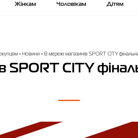
Жінкам
Чоловікам
Дітям
окупцям
Новини
В мережі магазинів SPORT CITY фінальн
ів SPORT CITY фіна