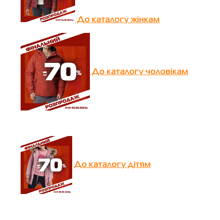
До каталогу жінкам
До каталогу чоловікам
До каталогу дітям