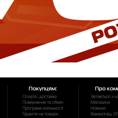
Покупцям:
Про ком
Оплата і доставка
Зв'яжіться з 
Повернення та обмін
Магазини
Програма лояльності
Новини
Гарантія на товари
Вакансії від 