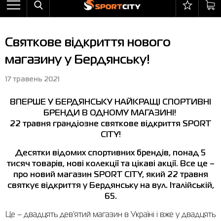
Назад
Назад
Назад
Назад
Назад
Назад
Бра
Черевики
Балаклави
adidas
Все товары со скидкой
Оплата і доставка
Святкове відкриття нового
Штани
Кросівки
Бейсболки та панами
Arena
Бра
Повернення та обмін
магазину у Бердянську!
Вітрівки
Пляжне взуття
Бокс
Asics
Штани
Гарантія на товари
17 травень 2021
Жилети
Напівчеревики
Гірськолижний інвентар
Columbia
Вітрівки
Магазини
ВПЕРШЕ У БЕРДЯНСЬКУ
НАЙКРАЩІ СПОРТИВНІ
Комбінезони
Сандалі
М'ячі
Evoids
Костюми
Контакт центр
БРЕНДИ В ОДНОМУ МАГАЗИНІ!
Костюми
Чоботи
Шкарпетки
Jack Wolfskin
Куртки
Програма лояльності
22 травня
грандіозне святкове
відкриття
SPORT
CITY
!
Купальники
Рукавиці
Larum
Легінси
Часті питання (FAQ)
Десятки відомих спортивних брендів, понад 5
Куртки
Плавання
New Balance
Толстовки
Новини
тисяч товарів, нові колекції та цікаві акції. Все це –
про новий магазин
SPORT
CITY
, який
22 травня
Легінси
Рюкзаки
Nike
Футболки
Особистий кабінет
святкує відкриття
у Бердянську на вул. Італійській,
65
.
Майки
Сумки
Puma
Черевики
Це – двадцять дев'ятий магазин в Україні і вже у двадцять
Сукні
Доглядові засоби
Radder
Кросівки