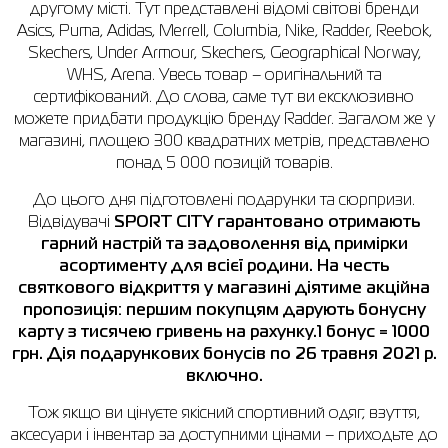
другому місті. Тут представлені відомі світові бренди
Asics, Puma, Adidas, Merrell, Columbia, Nike, Radder, Reebok,
Сорочки
Фітнес та йога
Skechers
Напівчеревики
Skechers, Under Armour, Skechers, Geographical Norway,
Термобілизна
Шапки
The North Face
Сандалі
WHS, Arena. Увесь товар – оригінальний та
сертифікований. До слова, саме тут ви ексклюзивно
Толстовки
Шарфи
Under Armour
Бренди
можете придбати продукцію бренду Radder. Загалом же у
магазині, площею 300 квадратних метрів, представлено
Футболки
WHS
adidas
понад 5 000 позицій товарів.
Шорти
Larum
До цього дня підготовлені подарунки та сюрпризи.
Відвідувачі
SPORT
CITY
гарантовано отримають
Спідниці
Nike
гарний настрій та задоволення від примірки
асортименту для всієї родини
. На честь
Puma
святкового відкриття у магазині діятиме акційна
Radder
пропозиція: першим покупцям дарують бонусну
карту з тисячею гривень на рахунку.1 бонус = 1000
грн. Дія подарункових бонусів по 26 травня 2021 р.
включно.
Тож якщо ви цінуєте якісний спортивний одяг, взуття,
аксесуари і інвентар за доступними цінами – приходьте до