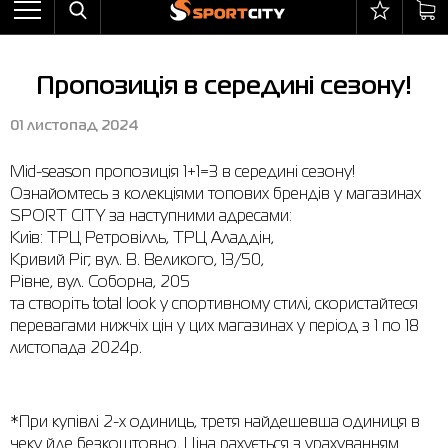
Назад
Назад
Назад
Назад
Назад
Назад
Бра
Черевики
Балаклави
adidas
Все товары со скидкой
Оплата і доставка
Пропозиція в середині сезону!
Штани
Кросівки
Бейсболки та панами
Arena
Бра
Повернення та обмін
01 листопад 2024
Вітрівки
Пляжне взуття
Бокс
Asics
Штани
Гарантія на товари
Mid-season пропозиція 1+1=3 в середині сезону!
Жилети
Напівчеревики
Гірськолижний інвентар
Columbia
Вітрівки
Магазини
Ознайомтесь з колекціями топових брендів у магазинах
Комбінезони
Сандалі
М'ячі
Evoids
Костюми
Контакт центр
SPORT CITY за наступними адресами:
Київ: ТРЦ Ретровілль, ТРЦ Аладдін,
Костюми
Чоботи
Шкарпетки
Jack Wolfskin
Куртки
Програма лояльності
Кривий Ріг, вул. В. Великого, 13/50,
Рівне, вул. Соборна, 205
Купальники
Рукавиці
Larum
Легінси
Часті питання (FAQ)
та створіть total look у спортивному стилі, скористайтеся
перевагами нижчіх цін у цих магазинах у період з 1 по 18
Куртки
Плавання
New Balance
Толстовки
Новини
листопада 2024р.
Легінси
Рюкзаки
Nike
Футболки
Особистий кабінет
Майки
Сумки
Puma
Черевики
*При купівлі 2-х одиниць, третя найдешевша одиниця в
чеку йде безкоштовно. Ціна рахується з урахуванням
Сукні
Доглядові засоби
Radder
Кросівки