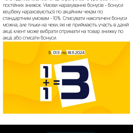
постійних знижок. Умови нарахування бонусів - бонуси
Сорочки
Фітнес та йога
Skechers
Напівчеревики
кешбеку нараховуються по акційним чекам по
стандартним умовам - 10%. Списувати накопичені бонуси
Термобілизна
Шапки
The North Face
Сандалі
можна, але тільки на чеки, які не приймають участь в даній
акції, клієнт може вибрати отримати на товар знижку по
Толстовки
Шарфи
Under Armour
Бренди
акції, або списати бонуси.
Футболки
WHS
adidas
Шорти
Larum
Спідниці
Nike
Puma
Radder