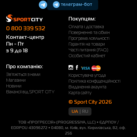
телеграм-бот
Покупцям:
Оплата і доставка
0 800 339 532
Повернення та обмін
Контакт-центр
Програма лояльності
Пн - Пт
Гарантія на товари
Часті питання (FAQ)
з 9 до 18
Особистий кабінет
Про компанію:
Зв'яжіться з нами
Користувача угода
Магазини
Політика конфіденційності
Новини
Видалення акаунта
Вакансії від SPORT CITY
Карта сайту
© Sport City 2026
UA
RU
ТОВ «ПРОГРЕССІЯ» (PROGRESSIYA, LLC) • ЄДРПОУ /
EDRPOU 43096272 • 04080, м. Київ, вул. Кирилівська, 82, оф.
256