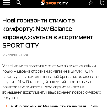
Назад
Назад
Назад
Назад
Назад
Назад
Бра
Черевики
Балаклави
adidas
Все товары со скидкой
Оплата і доставка
Нові горизонти стилю та
Штани
Кросівки
Бейсболки та панами
Arena
Бра
Повернення та обмін
комфорту: New Balance
Вітрівки
Пляжне взуття
Бокс
Asics
Штани
Гарантія на товари
впроваджується в асортимент
Жилети
Напівчеревики
Гірськолижний інвентар
Columbia
Вітрівки
Магазини
SPORT CITY
Комбінезони
Сандалі
М'ячі
Evoids
Костюми
Контакт центр
25 січень 2024
Костюми
Чоботи
Шкарпетки
Jack Wolfskin
Куртки
Програма лояльності
У світі моди та спортивного стилю з'являється свіжий
Купальники
Рукавиці
Larum
Легінси
Часті питання (FAQ)
подих – мережа спортивних магазинів SPORT CITY
радить увазі своїх клієнтів новий бренд високоякісного
Куртки
Плавання
New Balance
Толстовки
Новини
взуття – New Balance. Цей важливий крок позначає
початок захопливого шляху, спрямованого на
Легінси
Рюкзаки
Nike
Футболки
Особистий кабінет
збільшення асортименту і задоволення потреб сучасних
Майки
Сумки
Puma
Черевики
покупців.
Сукні
Доглядові засоби
Radder
Кросівки
Вибір продукції: Відмінність та інновації
New