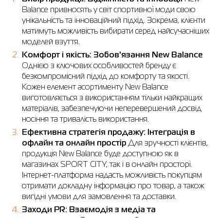
Balance привносять у світ спортивної моди свою
Сорочки
Фітнес та йога
Skechers
Напівчеревики
унікальність та інноваційний підхід. Зокрема, клієнти
матимуть можливість вибирати серед найсучасніших
Термобілизна
Шапки
The North Face
Сандалі
моделей взуття.
Комфорт і якість: Зобов'язання New Balance
Толстовки
Шарфи
Under Armour
Бренди
Однією з ключових особливостей бренду є
Футболки
WHS
adidas
безкомпромісний підхід до комфорту та якості.
Кожен елемент асортименту New Balance
Шорти
Larum
виготовляється з використанням тільки найкращих
матеріалів, забезпечуючи неперевершений досвід
Спідниці
Nike
носіння та тривалість використання.
Puma
Ефективна стратегія продажу: Інтеграція в
офлайн та онлайн простір
Для зручності клієнтів,
Radder
продукція New Balance буде доступною як в
магазинах SPORT CITY, так і в онлайн просторі.
Інтернет-платформа надасть можливість покупцям
отримати докладну інформацію про товар, а також
вигідні умови для замовлення та доставки.
Заходи PR: Взаємодія з медіа та