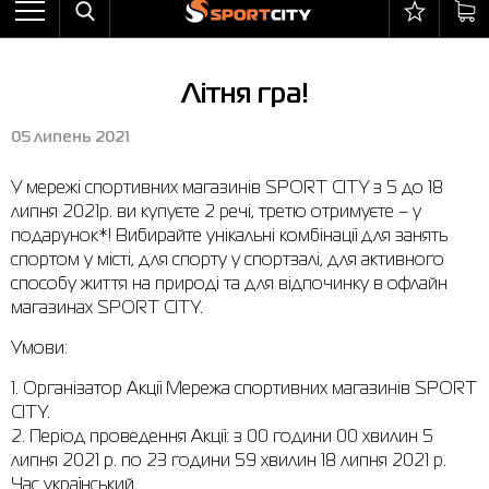
Назад
Назад
Назад
Назад
Назад
Назад
Бра
Черевики
Балаклави
adidas
Все товары со скидкой
Оплата і доставка
Літня гра!
Штани
Кросівки
Бейсболки та панами
Arena
Бра
Повернення та обмін
05 липень 2021
Вітрівки
Пляжне взуття
Бокс
Asics
Штани
Гарантія на товари
У мережі спортивних магазинів SPORT CITY з 5 до 18
Жилети
Напівчеревики
Гірськолижний інвентар
Columbia
Вітрівки
Магазини
липня 2021р. ви купуєте 2 речі, третю отримуєте – у
Комбінезони
Сандалі
М'ячі
Evoids
Костюми
Контакт центр
подарунок*! Вибирайте унікальні комбінації для занять
спортом у місті, для спорту у спортзалі, для активного
Костюми
Чоботи
Шкарпетки
Jack Wolfskin
Куртки
Програма лояльності
способу життя на природі та для відпочинку в офлайн
магазинах SPORT CITY.
Купальники
Рукавиці
Larum
Легінси
Часті питання (FAQ)
Умови:
Куртки
Плавання
New Balance
Толстовки
Новини
1. Організатор Акції Мережа спортивних магазинів SPORT
Легінси
Рюкзаки
Nike
Футболки
Особистий кабінет
CITY.
2. Період проведення Акції: з 00 години 00 хвилин 5
Майки
Сумки
Puma
Черевики
липня 2021 р. по 23 години 59 хвилин 18 липня 2021 р.
Час український.
Сукні
Доглядові засоби
Radder
Кросівки