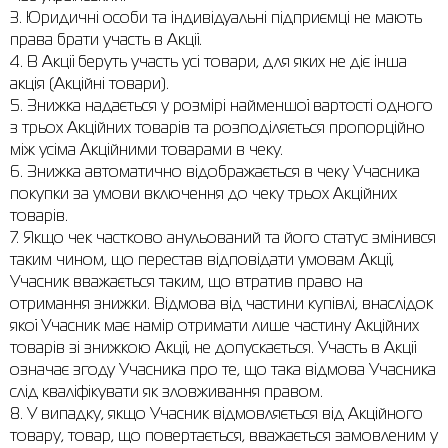
3. Юридичні особи та індивідуальні підприємці не мають
Сорочки
Фітнес та йога
Skechers
Напівчеревики
права брати участь в Акції.
4. В Акції беруть участь усі товари, для яких не діє інша
Термобілизна
Шапки
The North Face
Сандалі
акція (Акційні товари).
5. Знижка надається у розмірі найменшої вартості одного
Толстовки
Шарфи
Under Armour
Бренди
з трьох Акційних товарів та розподіляється пропорційно
між усіма Акційними товарами в чеку.
Футболки
WHS
adidas
6. Знижка автоматично відображається в чеку Учасника
Шорти
Larum
покупки за умови включення до чеку трьох Акційних
товарів.
Спідниці
Nike
7. Якщо чек частково анульований та його статус змінився
таким чином, що перестав відповідати умовам Акції,
Puma
Учасник вважається таким, що втратив право на
отримання знижки. Відмова від частини купівлі, внаслідок
Radder
якої Учасник має намір отримати лише частину Акційних
товарів зі знижкою Акції, не допускається. Участь в Акції
означає згоду Учасника про те, що така відмова Учасника
слід кваліфікувати як зловживання правом.
8. У випадку, якщо Учасник відмовляється від Акційного
товару, товар, що повертається, вважається замовленим у