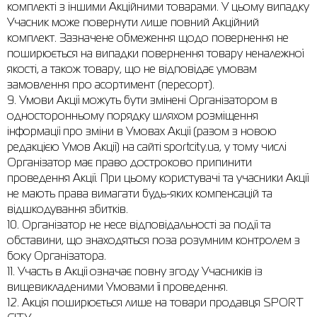
комплекті з іншими Акційними товарами. У цьому випадку
Учасник може повернути лише повний Акційний
комплект. Зазначене обмеження щодо повернення не
поширюється на випадки повернення товару неналежної
якості, а також товару, що не відповідає умовам
замовлення про асортимент (пересорт).
9. Умови Акції можуть бути змінені Організатором в
односторонньому порядку шляхом розміщення
інформації про зміни в Умовах Акції (разом з новою
редакцією Умов Акції) на сайті sportcity.ua, у тому числі
Організатор має право достроково припинити
проведення Акції. При цьому користувачі та учасники Акції
не мають права вимагати будь-яких компенсацій та
відшкодування збитків.
10. Організатор не несе відповідальності за події та
обставини, що знаходяться поза розумним контролем з
боку Організатора.
11. Участь в Акції означає повну згоду Учасників із
вищевикладеними Умовами її проведення.
12. Акція поширюється лише на товари продавця SPORT