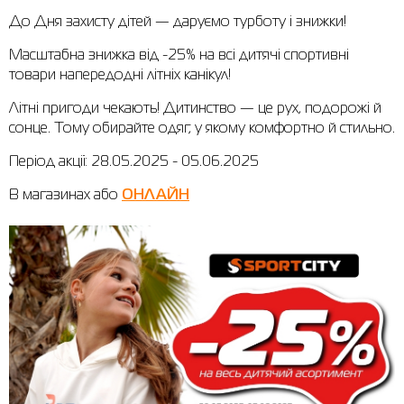
До Дня захисту дітей — даруємо турботу і знижки!
Сорочки
Фітнес та йога
Skechers
Напівчеревики
Масштабна знижка від -25% на всі дитячі спортивні
Термобілизна
Шапки
The North Face
Сандалі
товари напередодні літніх канікул!
Толстовки
Шарфи
Under Armour
Бренди
Літні пригоди чекають! Дитинство — це рух, подорожі й
сонце. Тому обирайте одяг, у якому комфортно й стильно.
Футболки
WHS
adidas
Період акції: 28.05.2025 - 05.06.2025
Шорти
Larum
В магазинах або
ОНЛАЙН
Спідниці
Nike
Puma
Radder