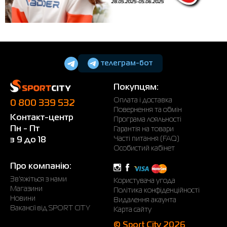
телеграм-бот
Покупцям:
Оплата і доставка
0 800 339 532
Повернення та обмін
Контакт-центр
Програма лояльності
Пн - Пт
Гарантія на товари
Часті питання (FAQ)
з 9 до 18
Особистий кабінет
Про компанію:
Зв'яжіться з нами
Користувача угода
Магазини
Політика конфіденційності
Новини
Видалення акаунта
Вакансії від SPORT CITY
Карта сайту
© Sport City 2026