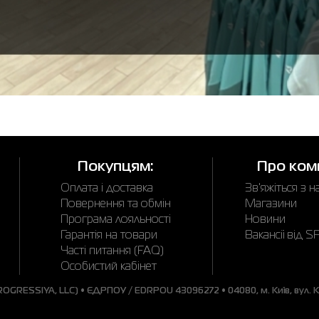
Покупцям:
Про ком
Оплата і доставка
Зв'яжіться з 
Повернення та обмін
Магазини
Програма лояльності
Новини
Гарантія на товари
Вакансії від 
Часті питання (FAQ)
Особистий кабінет
GRESSIYA, LLC) • ЄДРПОУ / EDRPOU 43096272 • 04080, м. Київ, вул. Ки