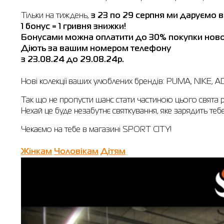
Тільки на тиждень,
з 23 по 29 серпня ми даруємо в
1 бонус = 1 гривня знижки!
Бонусами можна оплатити до 30% покупки нової
Діють за вашим номером телефону
з 23.08.24 до 29.08.24р.
Нові колекції ваших улюблених брендів: PUMA, NIKE,
Так що не пропусти шанс стати частиною цього свята р
Нехай це буде незабутнє святкування, яке зарядить теб
Чекаємо на тебе в магазині SPORT CITY!
Жінкам
Чоловікам
Дітям