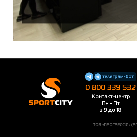
телеграм-бот
0 800 339 532
Контакт-центр
Пн - Пт
з 9 до 18
ТОВ «ПРОГРЕССІЯ» (PRO