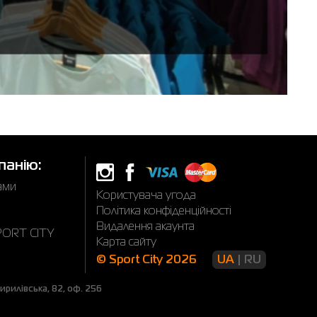
панію:
нами
Користувача угода
Політика конфіденційності
Видалення акаунта
SPORT CITY
Карта сайту
© Sport City 2026
UA
RU
рилівська, 82, оф. 256