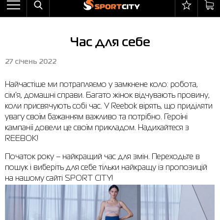
Назад
Назад
Назад
Назад
Назад
Назад
Бра
Черевики
Балаклави
adidas
Все товары со скидкой
Оплата і доставка
Час для себе
Штани
Кросівки
Бейсболки та панами
Arena
Бра
Повернення та обмін
27 січень 2022
Вітрівки
Пляжне взуття
Бокс
Asics
Штани
Гарантія на товари
Найчастіше ми потрапляємо у замкнене коло: робота,
Жилети
Напівчеревики
Гірськолижний інвентар
Columbia
Вітрівки
Магазини
сім'я, домашні справи. Багато жінок відчувають провину,
Комбінезони
Сандалі
М'ячі
Evoids
Костюми
Контакт центр
коли присвячують собі час. У Reebok вірять, що приділяти
увагу своїм бажанням важливо та потрібно. Героїні
Костюми
Чоботи
Шкарпетки
Jack Wolfskin
Куртки
Програма лояльності
кампанії довели це своїм прикладом. Надихайтеся з
REEBOK!
Купальники
Рукавиці
Larum
Легінси
Часті питання (FAQ)
Початок року – найкращий час для змін. Переходьте в
Куртки
Плавання
New Balance
Толстовки
Новини
пошук і виберіть для себе тільки найкращу із пропозицій
на нашому сайті SPORT CITY!
Легінси
Рюкзаки
Nike
Футболки
Особистий кабінет
Майки
Сумки
Puma
Черевики
Сукні
Доглядові засоби
Radder
Кросівки