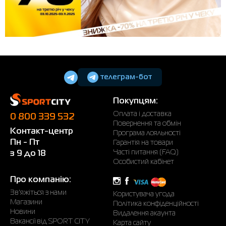
телеграм-бот
Покупцям:
Оплата і доставка
0 800 339 532
Повернення та обмін
Контакт-центр
Програма лояльності
Пн - Пт
Гарантія на товари
Часті питання (FAQ)
з 9 до 18
Особистий кабінет
Про компанію:
Зв'яжіться з нами
Користувача угода
Магазини
Політика конфіденційності
Новини
Видалення акаунта
Вакансії від SPORT CITY
Карта сайту