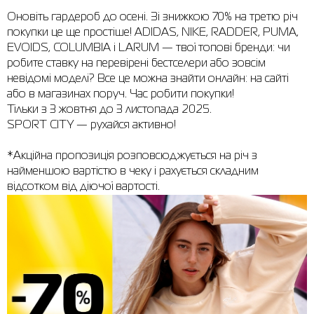
Оновіть гардероб до осені. Зі знижкою 70% на третю річ
Сорочки
Фітнес та йога
Skechers
Напівчеревики
покупки це ще простіше! ADIDAS, NIKE, RADDER, PUMA,
EVOIDS, COLUMBIA і LARUM — твої топові бренди: чи
Термобілизна
Шапки
The North Face
Сандалі
робите ставку на перевірені бестселери або зовсім
невідомі моделі? Все це можна знайти онлайн: на сайті
Толстовки
Шарфи
Under Armour
Бренди
або в магазинах поруч. Час робити покупки!
Футболки
WHS
adidas
Тільки з 3 жовтня до 3 листопада 2025.
SPORT CITY — рухайся активно!
Шорти
Larum
*Акційна пропозиція розповсюджується на річ з
Спідниці
Nike
найменшою вартістю в чеку і рахується складним
відсотком від діючої вартості.
Puma
Radder