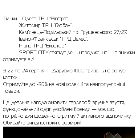
Сорочки
Фітнес та йога
Skechers
Напівчеревики
Тільки – Одеса ТРЦ "Рів'єра",
Термобілизна
Шапки
The North Face
Сандалі
Житомир ТРЦ "Глобал",
Кам'янець-Подільський пр. Грушевського 27/27,
Толстовки
Шарфи
Under Armour
Бренди
Івано-Франківськ "ТРЦ Велес",
Рівне ТРЦ "Екватор"
Футболки
WHS
adidas
SPORT CITY святкує день народження — а знижки
Шорти
Larum
отримуєте ви!
З 22 по 24 серпня — Даруємо 1000 гривень на бонусні
Спідниці
Nike
картки!
Puma
Отримуйте до -30% на нові колекції та найпопулярніші
товари.
Radder
Це ідеальна нагода оновити гардероб: зручне взуття,
функціональний одяг, улюблені бренди — усе, що
потрібно для щоденного ритму й активного відпочинку.
Обирайте вигідно, поки є розміри!