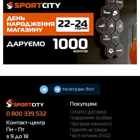
телеграм-бот
Покупцям:
Оплата і доставка
0 800 339 532
Повернення та обмін
Контакт-центр
Програма лояльності
Пн - Пт
Гарантія на товари
Часті питання (FAQ)
з 9 до 18