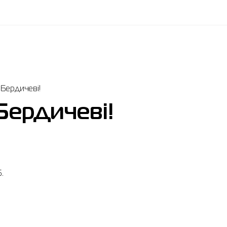
 Бердичеві!
Бердичеві!
5.