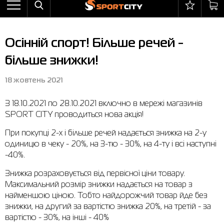
Назад
Назад
Назад
Назад
Назад
Назад
Бра
Черевики
Балаклави
adidas
Все товары со скидкой
Оплата і доставка
Осінній спорт! Більше речей -
Штани
Кросівки
Бейсболки та панами
Arena
Бра
Повернення та обмін
більше знижки!
Вітрівки
Пляжне взуття
Бокс
Asics
Штани
Гарантія на товари
18 жовтень 2021
Жилети
Напівчеревики
Гірськолижний інвентар
Columbia
Вітрівки
Магазини
З 18.10.2021 по 28.10.2021 включно в мережі магазинів
Комбінезони
Сандалі
М'ячі
Evoids
Костюми
Контакт центр
SPORT CITY проводиться нова акція!
Костюми
Чоботи
Шкарпетки
Jack Wolfskin
Куртки
Програма лояльності
При покупці 2-х і більше речей надається знижка на 2-у
одиницю в чеку - 20%, на 3-тю - 30%, на 4-ту і всі наступні
Купальники
Рукавиці
Larum
Легінси
Часті питання (FAQ)
-40%.
Куртки
Плавання
New Balance
Толстовки
Новини
Знижка розраховується від первісної ціни товару.
Легінси
Рюкзаки
Nike
Футболки
Особистий кабінет
Максимальний розмір знижки надається на товар з
найменшою ціною. Тобто найдорожчий товар йде без
Майки
Сумки
Puma
Черевики
знижки, на другий за вартістю знижка 20%, на третій - за
вартістю - 30%, на інші - 40%
Сукні
Доглядові засоби
Radder
Кросівки