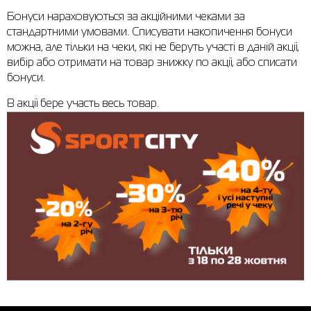
Бонуси нараховуються за акційними чеками за
Сорочки
Фітнес та йога
Skechers
Напівчеревики
стандартними умовами. Списувати накопичення бонуси
можна, але тільки на чеки, які не беруть участі в даній акції,
Термобілизна
Шапки
The North Face
Сандалі
вибір або отримати на товар знижку по акції, або списати
бонуси.
Толстовки
Шарфи
Under Armour
Бренди
В акції бере участь весь товар.
Футболки
WHS
adidas
Шорти
Larum
Спідниці
Nike
Puma
Radder