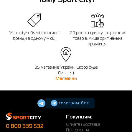
Чому Sport City?
4XL
56-58
46
136
128
5XL
60-62
48
137
129
Усі твої улюблені спортивні
20 років на ринку спортивних
Якщо ви не впевнені, чи підійде вибраний розмір, ви завжди можете
бренди в одному місці.
товарів. Лише оригінальна
звернутися до консультанта інтернет-магазину за допомогою.
продукція.
Нагадуємо, що ви можете оформити обмін або повернення замовлення
протягом 14 днів після покупки.
35 магазинів України. Скоро буде
більше :)
Магазини
телеграм-бот
Покупцям:
Оплата і доставка
0 800 339 532
Повернення