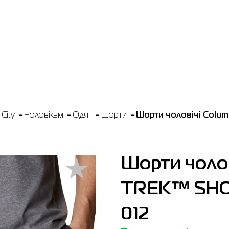
City
Чоловікам
Одяг
Шорти
Шорти чоловічі Colu
Шорти чолов
TREK™ SHOR
012