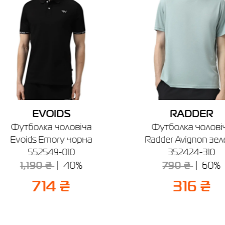
Якщо ви не впевнені, чи підійде вибраний розмір, ви завжди можете
Велес
звернутися до консультанта інтернет-магазину за допомогою.
о-Франківськ, вул. Вовчинецька, 225-А (2-й поверх)
боти: 10:00 до 21:00
Відправити
Нагадуємо, що ви можете оформити обмін або повернення замовлен
протягом 14 днів після покупки.
EVOIDS
RADDER
Футболка чоловіча
Футболка чолові
Evoids Emory чорна
Radder Avignon зел
552549-010
352424-310
1,190 ₴
40%
790 ₴
60%
714 ₴
316 ₴