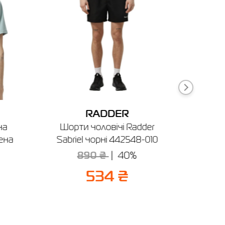
ня
RADDER
ча
Шорти чоловічі Radder
Фут
ена
Sabriel чорні 442548-010
Radd
890 ₴
40%
7
534 ₴