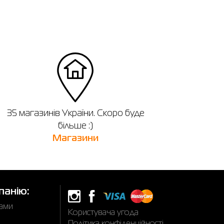
35 магазинів України. Скоро буде
більше :)
Магазини
панію:
нами
Користувача угода