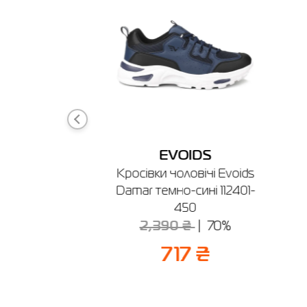
🔸 ТРЦ 
м. Іван
Графік ро
DER
EVOIDS
чоловіча
Кросівки чоловічі Evoids
era чорна
Damar темно-сині 112401-
5-010
450
30%
2,390 ₴
70%
 ₴
717 ₴