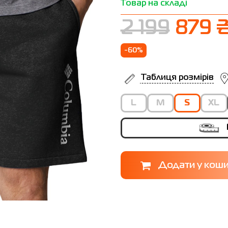
Товар на складі
2 199
879 
-60%
Таблиця розмірів
L
M
S
XL