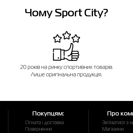
Чому Sport City?
в
20 років на ринку спортивних товарів.
Лише оригінальна продукція.
Покупцям:
Про ком
Оплата і доставка
Зв'язатися з 
Повернення
Магазини