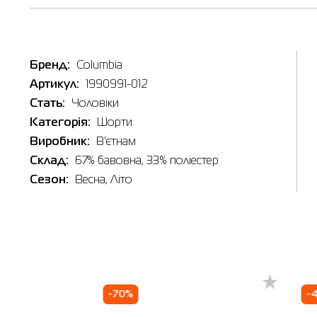
Таб
Бренд:
Columbia
Наявні
Артикул:
1990991-012
Стать:
Чоловіки
In
Товар
Категорія:
Шорти
Шорти ч
Ціна
Виробник:
В'єтнам
879.00
Склад:
67% бавовна, 33% поліестер
Виберіть
Сезон:
Весна, Літо
L
Виберіть 
Івано-
-70%
-