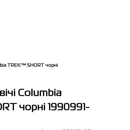
mbia TREK™ SHORT чорні
ічі Columbia
T чорні 1990991-