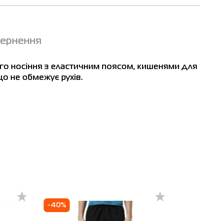
вернення
ого носіння з еластичним поясом, кишенями для
о не обмежує рухів.
м
9
-40%
-30%