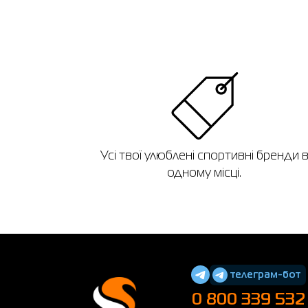
Усі твої улюблені спортивні бренди 
одному місці.
телеграм-бот
0 800 339 532