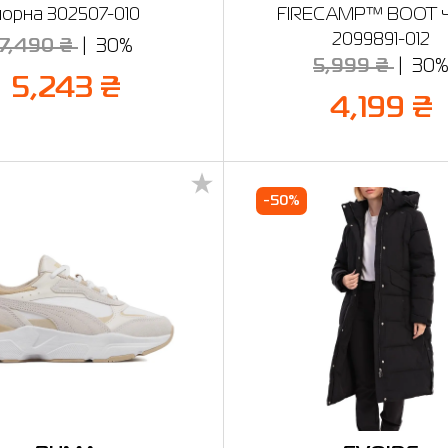
чорна 302507-010
FIRECAMP™ BOOT ч
2099891-012
7,490 ₴
30%
5,999 ₴
30
5,243 ₴
4,199 ₴
-50%