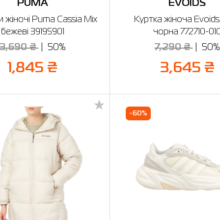
PUMA
EVOIDS
и жіночі Puma Cassia Mix
Куртка жіноча Evoids 
бежеві 39195901
чорна 772710-01
3,690 ₴
50%
7,290 ₴
50%
1,845 ₴
3,645 ₴
-60%