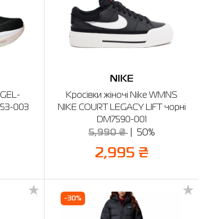
NIKE
 GEL-
Кросівки жіночі Nike WMNS
753-003
NIKE COURT LEGACY LIFT чорні
DM7590-001
%
5,990 ₴
50%
2,995 ₴
-30%