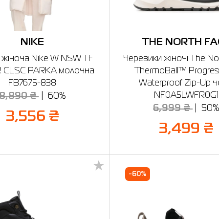
NIKE
THE NORTH FA
 жіноча Nike W NSW TF
Черевики жіночі The No
 CLSC PARKA молочна
ThermoBall™ Progressi
FB7675-838
Waterproof Zip-Up ч
NF0A5LWFR0G1
8,890 ₴
60%
6,999 ₴
50
3,556 ₴
3,499 ₴
-60%