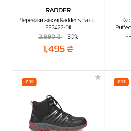
RADDER
Черевики жіночі Radder Ispra сірі
Кур
332422-011
Puffec
бе
2,990 ₴
50%
1,495 ₴
-60%
-60%