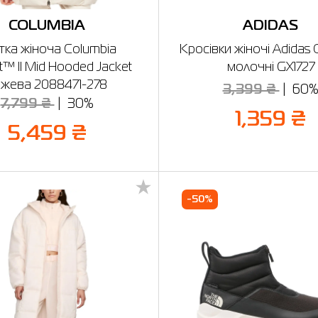
COLUMBIA
ADIDAS
тка жіноча Columbia
Кросівки жіночі Adidas
t™ II Mid Hooded Jacket
молочні GX1727
жева 2088471-278
3,399 ₴
60
7,799 ₴
30%
1,359 ₴
5,459 ₴
-50%