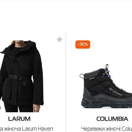
-30%
LARUM
COLUMBIA
а жіноча Larum Haven
Черевики жіночі Col