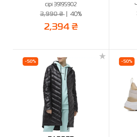
сірі 39195902
3,990 ₴
40%
2,394 ₴
-50%
-50%