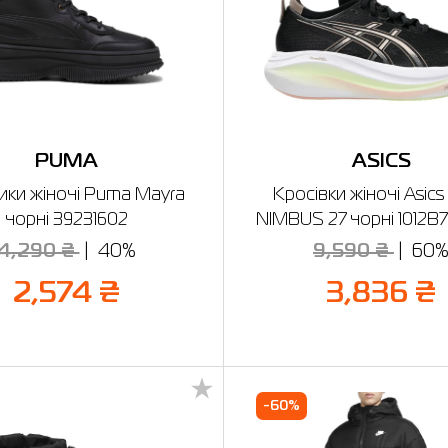
PUMA
ASICS
ики жіночі Puma Mayra
Кросівки жіночі Asics
чорні 39231602
NIMBUS 27 чорні 1012B
4,290 ₴
40%
9,590 ₴
60
2,574 ₴
3,836 ₴
-60%