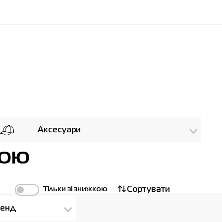
Аксесуари
кою
Тільки зі знижкою
Сортувати
енд