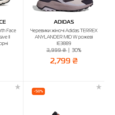
CE
ADIDAS
rth Face
Черевики жіночі Adidas TERREX
ve II
ANYLANDER MID W рожеві
орні
IE3889
3,999 ₴
30%
%
2,799 ₴
-50%