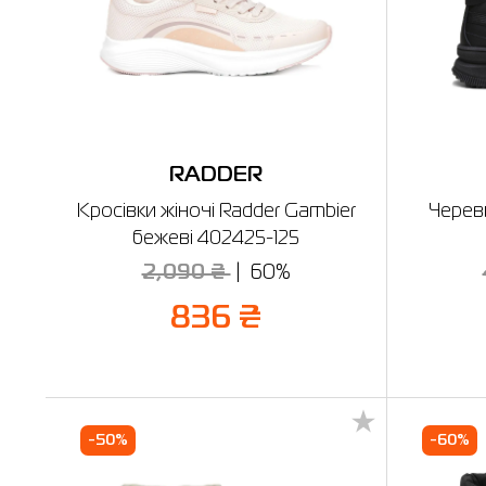
RADDER
Кросівки жіночі Radder Gambier
Черев
бежеві 402425-125
2,090 ₴
60%
836 ₴
-50%
-60%