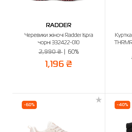
RADDER
Черевики жіночі Radder Ispra
Куртка
чорні 332422-010
THRMR
2,990 ₴
60%
1,196 ₴
-60%
-40%