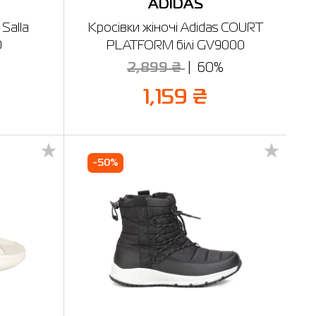
ADIDAS
Salla
Кросівки жіночі Adidas COURT
0
PLATFORM білі GV9000
2,899 ₴
60%
1,159 ₴
-50%