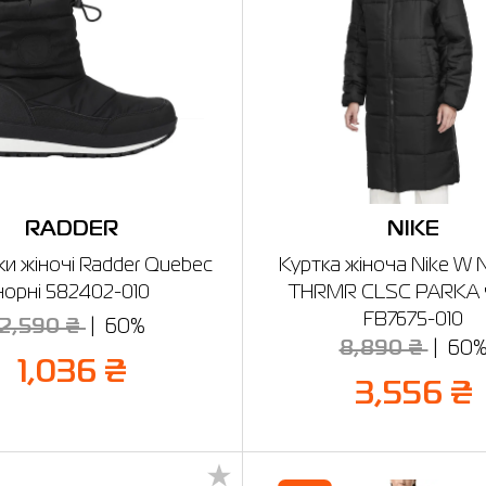
RADDER
NIKE
и жіночі Radder Quebec
Куртка жіноча Nike W
чорні 582402-010
THRMR CLSC PARKA 
FB7675-010
2,590 ₴
60%
8,890 ₴
60
1,036 ₴
3,556 ₴