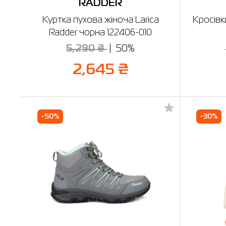
RADDER
Куртка пухова жіноча Larica
Кросівк
Radder чорна 122406-010
5,290 ₴
50%
2,645 ₴
-50%
-30%