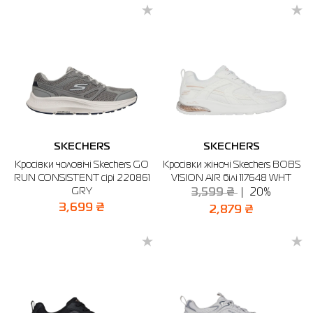
SKECHERS
SKECHERS
Кросівки чоловічі Skechers GO
Кросівки жіночі Skechers BOBS
RUN CONSISTENT сірі 220861
VISION AIR білі 117648 WHT
GRY
3,599 ₴
20%
3,699 ₴
2,879 ₴