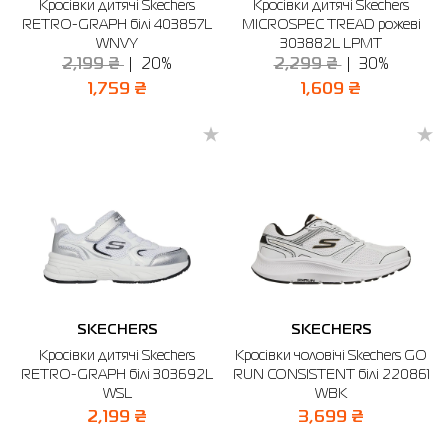
Кросівки дитячі Skechers
Кросівки дитячі Skechers
RETRO-GRAPH білі 403857L
MICROSPEC TREAD рожеві
WNVY
303882L LPMT
2,199 ₴
20%
2,299 ₴
30%
1,759 ₴
1,609 ₴
SKECHERS
SKECHERS
Кросівки дитячі Skechers
Кросівки чоловічі Skechers GO
RETRO-GRAPH білі 303692L
RUN CONSISTENT білі 220861
WSL
WBK
2,199 ₴
3,699 ₴