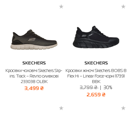
SKECHERS
SKECHERS
Кросівки чоловічі Skechers Slip-
Кросівки жіночі Skechers BOBS B
ins: Track – Revno оливкові
Flex Hi – Linear Force чорні 117391
233038 OLBK
BBK
3,799 ₴
30%
3,499 ₴
2,659 ₴