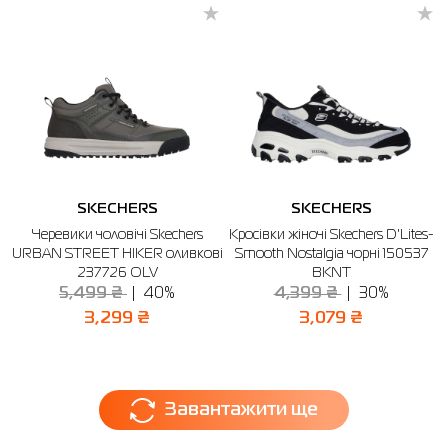
SKECHERS
SKECHERS
Черевики чоловічі Skechers
Кросівки жіночі Skechers D'Lites-
URBAN STREET HIKER оливкові
Smooth Nostalgia чорні 150537
237726 OLV
BKNT
5,499 ₴
40%
4,399 ₴
30%
3,299 ₴
3,079 ₴
Завантажити ще