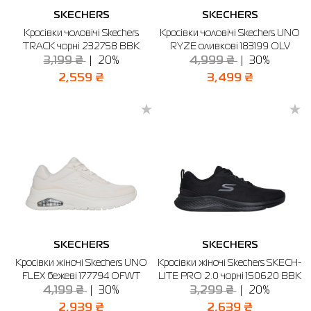
SKECHERS
SKECHERS
Кросівки чоловічі Skechers
Кросівки чоловічі Skechers UNO
TRACK чорні 232758 BBK
RYZE оливкові 183199 OLV
3,199 ₴
20%
4,999 ₴
30%
2,559 ₴
3,499 ₴
SKECHERS
SKECHERS
Кросівки жіночі Skechers UNO
Кросівки жіночі Skechers SKECH-
FLEX бежеві 177794 OFWT
LITE PRO 2.0 чорні 150620 BBK
4,199 ₴
30%
3,299 ₴
20%
2,939 ₴
2,639 ₴