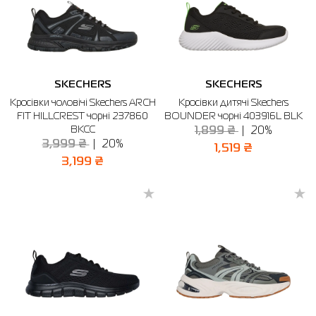
SKECHERS
SKECHERS
Кросівки чоловічі Skechers ARCH
Кросівки дитячі Skechers
FIT HILLCREST чорні 237860
BOUNDER чорні 403916L BLK
BKCC
1,899 ₴
20%
3,999 ₴
20%
1,519 ₴
3,199 ₴