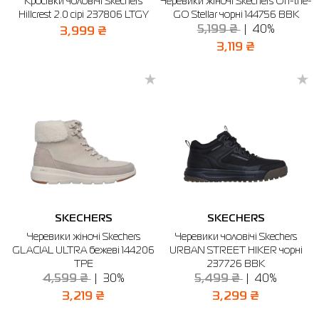
Кросівки чоловічі Skechers
Черевики жіночі Skechers On-the-
Hillcrest 2.0 сірі 237806 LTGY
GO Stellar чорні 144756 BBK
5,199 ₴
40%
3,999 ₴
3,119 ₴
SKECHERS
SKECHERS
Черевики жіночі Skechers
Черевики чоловічі Skechers
GLACIAL ULTRA бежеві 144206
URBAN STREET HIKER чорні
TPE
237726 BBK
4,599 ₴
30%
5,499 ₴
40%
3,219 ₴
3,299 ₴