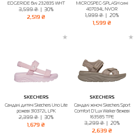
EDGERIDE білі 232835 WHT
MICROSPEC-SPLASH сині
407034L NVOR
3,599 ₴
30%
Сорочки
Фітнес та йога
Skechers
Напівчеревики
1,999 ₴
20%
2,519 ₴
1,599 ₴
Термобілизна
Шапки
The North Face
Сандалі
Толстовки
Шарфи
Under Armour
Бренди
Футболки
WHS
adidas
Шорти
Larum
Спідниці
Nike
Puma
Radder
SKECHERS
SKECHERS
Сандалі дитячі Skechers Uno Lite
Сандалі жіночі Skechers Sport
рожеві 310372L LPK
Comfort D'Lux Walker бежеві
163585 TPE
2,399 ₴
30%
3,299 ₴
20%
1,679 ₴
2,639 ₴