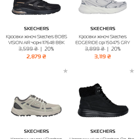
SKECHERS
SKECHERS
Кросівки жіночі Skechers BOBS
Кросівки жіночі Skechers
VISION AIR чорні 117648 BBK
EDGERIDE сірі 150475 GRY
3,599 ₴
20%
3,899 ₴
20%
2,879 ₴
3,119 ₴
SKECHERS
SKECHERS