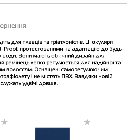
вернення
ть для плавців та тріатлоністів. Ці окуляри
t-Proof, протестованими на адаптацію до будь-
у води. Вони мають обтічний дизайн для
й ремінець легко регулюється для надійної та
вгим волоссям. Оснащені саморегулюючим
ьтрафіолету і не містять ПВХ. Завдяки новій
 служать удвічі довше.
івськ
Ізмаїл
Кривий Ріг
Кам'янець-Подільський