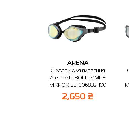
м. Берди
Графік ро
ARENA
Окуляри для плавання
Arena AIR-BOLD SWIPE
MIRROR сірі 006832-100
M
2,650 ₴