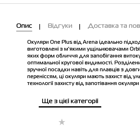
Ми вам зателефонуємо!
Опис
Відгуки
Доставка та по
Товар
сть у магазинах
Окуляри для плавання Arena THE
Окуляри One Plus від Arena ідеально підходя
ONE PLUS сині 008540-100
виготовлені з м'якими ущільнювачами Orbi
Ціна
яких форм обличчя для запобігання виток
1,250.00
 для плавання Arena THE ONE PLUS сині 008540-100
оптимальної кругової видимості. Розділени
Виберіть розмір
зручної посадки навіть для плавців з до
переніссям, ці окуляри мають захист від ул
 розмір
технології захисту від запотівання окуляри
Ім'я
Ще з цієї категорії
місто
Телефонний номер
ів
Буча
Біла Церква
Київ
Житомир
Івано-Франк
зин SPORT CITY