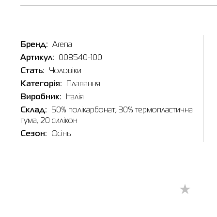
Бренд:
Arena
Наявні
Артикул:
008540-100
Стать:
Чоловіки
Категорія:
Плавання
Товар
Окуляри
Виробник:
Італія
Ціна
Склад:
50% полікарбонат, 30% термопластична
1,250.00
гума, 20 силікон
Виберіть
Сезон:
Осінь
UNI
Виберіть 
Бердич
🔸 Мага