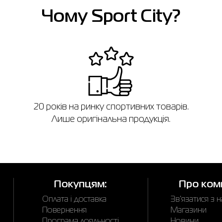
Чому Sport City?
в
20 років на ринку спортивних товарів.
Лише оригінальна продукція.
Покупцям:
Про ком
Оплата і доставка
Зв'язатися з 
Повернення
Магазини
Програма лояльності
Новини