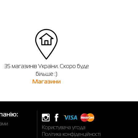
35 магазинів України. Скоро буде
більше :)
Магазини
панію:
нами
Користувача угода
Політика конфіденційності