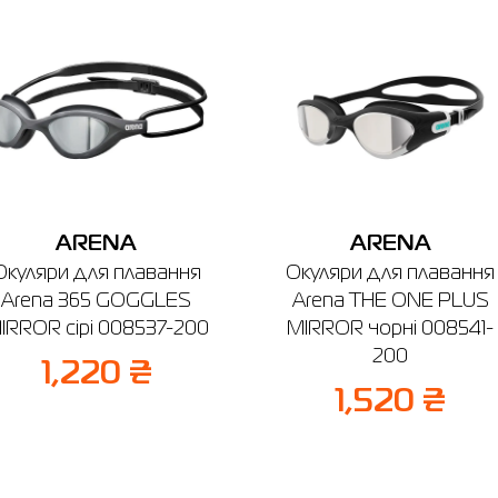
чів, вул. Вінницька, 25
боти: 9:00 - 19:00
Відправити
ARENA
ARENA
Окуляри для плавання
Окуляри для плавання
Arena 365 GOGGLES
Arena THE ONE PLUS
IRROR сірі 008537-200
MIRROR чорні 008541-
200
1,220 ₴
1,520 ₴