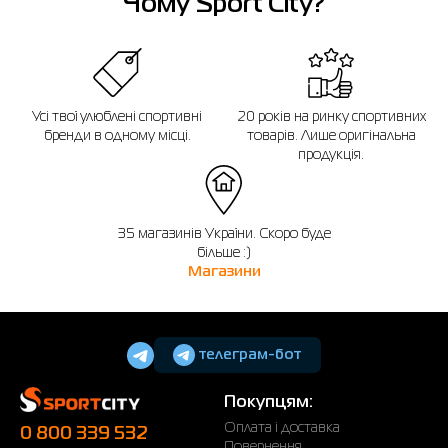
Чому Sport City?
Усі твої улюблені спортивні
20 років на ринку спортивних
бренди в одному місці.
товарів. Лише оригінальна
продукція.
35 магазинів України. Скоро буде
більше :)
Магазини
телеграм-бот
Покупцям:
Оплата і доставка
0 800 339 532
Повернення