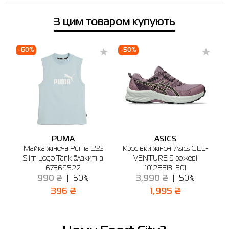
З цим товаром купують
-60%
-50%
-
PUMA
ASICS
L-
Майка жіноча Puma ESS
Кросівки жіночі Asics GEL-
Slim Logo Tank блакитна
VENTURE 9 рожеві
67369522
1012B313-501
990 ₴
60%
3,990 ₴
50%
396 ₴
1,995 ₴