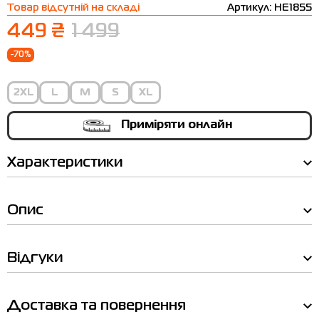
Товар відсутній на складі
Артикул: HE1855
Термобілизна
Шапки
The North Face
Сандалі
449 ₴
1 499
Толстовки
Шарфи
Under Armour
Бренди
-70%
Футболки
WHS
adidas
2XL
L
M
S
XL
Шорти
Larum
Спідниці
Nike
Приміряти онлайн
Puma
Характеристики
Radder
Опис
Відгуки
Доставка та повернення