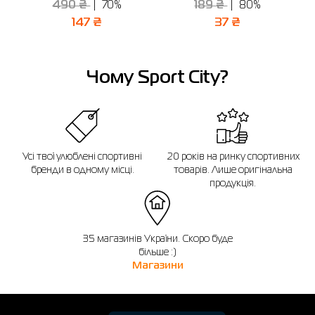
490 ₴
70%
189 ₴
80%
Відправити
147 ₴
37 ₴
Чому Sport City?
Усі твої улюблені спортивні
20 років на ринку спортивних
бренди в одному місці.
товарів. Лише оригінальна
продукція.
35 магазинів України. Скоро буде
більше :)
Магазини